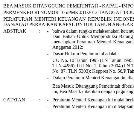
BEA MASUK DITANGGUNG PEMERINTAH - KAPAL - IM
PERMENKEU
RI
NOMOR
105
/PMK.011/2012
TANGGAL 13 JU
PERATURAN MENTERI KEUANGAN
REPUBLIK INDONE
DAN/ATAU PERBAIKAN KAPAL UNTUK TAHUN ANGGARA
ABSTRAK
:
-
bahwa dalam rangka melaksanakan ketent
Dan Bahan Untuk Memproduksi Barang D
menetapkan Peraturan Menteri Keuangan
Anggaran 2012;
-
Dasar
H
ukum Peraturan ini adalah:
UU No. 1
0
Tahun
1995
(LN Tahun
1995
TLN 4286); UU No. 1 Tahun 2004 (LN T
No.
8
7, TLN
5303
); Keppres No. 56/P Ta
-
Dalam Peraturan Menteri Keuangan ini diat
Bea Masuk Ditanggung Pemerintah diberik
ini; Bea Masuk diberikan dengan pagu angga
CATATAN
:
-
Peraturan Menteri Keuangan ini mulai ber
-
Peraturan Menteri Keuangan ini ditetapkan