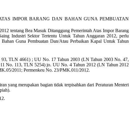
ATAS IMPOR BARANG DAN BAHAN GUNA PEMBUATAN
/2012 tentang Bea Masuk Ditanggung Pemerintah Atas Impor Barang
g Industri Sektor Tertentu Untuk Tahun Anggaran 2012, perlu
an Bahan Guna Pembuatan Dan/Atau Perbaikan Kapal Untuk Tahun
 93
,
TLN 4661)
;
UU No. 17 Tahun 2003 (LN Tahun 2003 No. 47,
11 No. 113, TLN 5254)
jo.
UU No.
4
Tahun 20
12
(LN Tahun 20
12
K.05/2011; Permenkeu No. 23/PMK.011/2012.
n yang merupakan bagian tidak terpisahkan dari Peraturan Menteri
piah).
12
.