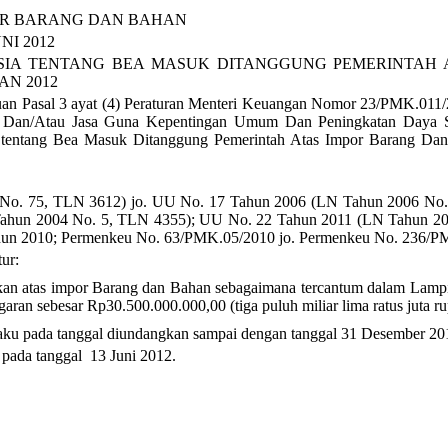
POR BARANG DAN BAHAN
NI 2012
SIA
TENTAN
G
BEA MASUK DITANGGUNG PEMERINTAH 
N 2012
uan Pasal 3 ayat (4) Peraturan Menteri Keuangan Nomor 23/PMK.011
an/Atau Jasa Guna Kepentingan Umum Dan Peningkatan Daya Sain
 tentang Bea Masuk Ditanggung Pemerintah Atas Impor Barang D
No. 7
5
, TLN
3
6
12
)
jo. UU No. 17 Tahun 2006 (LN Tahun 2006
No.
ahun 2004 No. 5, TLN 4355); UU No. 22 Tahun 2011 (LN Tahun 20
hun 2010
;
Per
menkeu No. 63/PMK.05/2010 jo.
Per
menkeu No. 236/PM
ur:
an atas impor Barang dan Bahan sebagaimana tercantum dalam Lampira
ran sebesar Rp30.500.000.000,00 (tiga puluh miliar lima ratus juta ru
laku
pada tanggal diundangkan sampai dengan tanggal 31 Desember 20
 pada tanggal
13 Juni
2012.