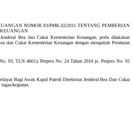
UANGAN NOMOR 83/PMK.02/2011 TENTANG PEMBERIAN
N KEUANGAN
 Jenderal Bea dan Cukai Kementerian Keuangan, perlu dilakukan
al Bea dan Cukai Kementerian Keuangan dengan mengubah Peraturan
No. 93, TLN 4661);
Perpres
No
.
2
4 Tahun 201
0 jo.
Perpres
No
.
92
layar Bagi Awak Kapal Patroli Direktorat Jenderal Bea Dan Cukai
tugas/kegiatan.