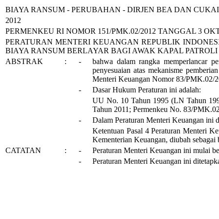
BIAYA RANSUM - PERUBAHAN - DIRJEN BEA DAN CUKAI
2012
PERMENKEU RI NOMOR 15
1
/PMK.0
2
/2012 TANGGAL
3
OK
PERATURAN MENTERI KEUANGAN REPUBLIK INDONES
BIAYA RANSUM BERLAYAR BAGI AWAK KAPAL PATROL
ABSTRAK
:
-
bahwa dalam rangka memperlancar pem
penyesuaian atas mekanisme pemberian
Menteri Keuangan Nomor 83/PMK.02/2
-
Dasar
H
ukum Peraturan ini adalah:
UU No. 10 Tahun 1995 (LN Tahun 199
Tahun 2011;
Permenkeu No.
83/PMK.02
-
Dalam Peraturan Menteri Keuangan ini di
Ketentuan Pasal 4 Peraturan Menteri 
Kementerian Keuangan, diubah sebagai b
CATATAN
:
-
Peraturan Menteri Keuangan
ini
mulai be
-
Peraturan Menteri
Keuangan
ini ditetap