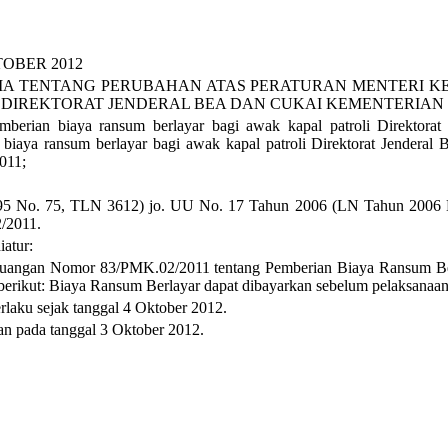
TOBER
2012
IA TENTANG
PERUBAHAN ATAS PERATURAN MENTERI KE
I DIREKTORAT JENDERAL BEA DAN CUKAI KEMENTERIA
berian biaya ransum berlayar bagi awak kapal patroli Direktorat
 biaya ransum berlayar bagi awak kapal patroli Direktorat Jender
011;
5 No. 75, TLN 3612) jo. UU No. 17 Tahun 2006 (LN Tahun 2006 
/2011
.
atur:
Keuangan Nomor 83/PMK.02/2011 tentang Pemberian Biaya Ransum Ber
erikut: Biaya Ransum Berlayar dapat dibayarkan sebelum pelaksanaan 
rlaku sejak tanggal
4
Oktober
2012
.
kan pada tanggal
3 Oktober
2012.