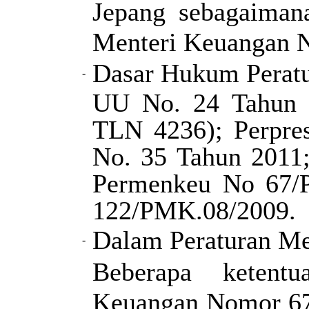
Jepang sebagaimana
Menteri Keuangan 
Dasar
H
ukum Peratu
-
UU No. 24 Tahun 
TLN 4236); Perpre
No. 35 Tahun 201
Permenkeu No 67/
122/PMK.08/2009.
Dalam Peraturan Men
-
Beberapa ketent
Keuangan Nomor 67