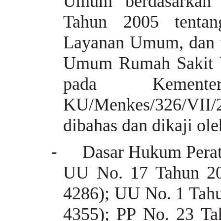
Umum berdasarkan 
Tahun 2005 tentan
Layanan Umum, dan u
Umum Rumah Sakit U
pada
Kemen
KU/Menkes/326/VII/
dibahas dan dikaji ole
-
Dasar Hukum Peratu
UU No. 17 Tahun 2
4286); UU No. 1 Tah
4355); PP No. 23 T