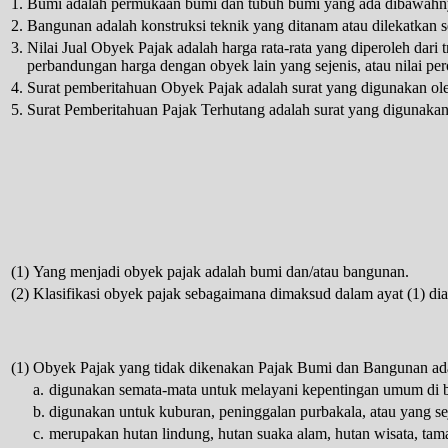
1.
Bumi adalah permukaan bumi dan tubuh bumi yang ada dibawahn
2.
Bangunan adalah konstruksi teknik yang ditanam atau dilekatkan se
3.
Nilai Jual Obyek Pajak adalah harga rata-rata yang diperoleh dari tr
perbandungan harga dengan obyek lain yang sejenis, atau nilai per
4.
Surat pemberitahuan Obyek Pajak adalah surat yang digunakan ol
5.
Surat Pemberitahuan Pajak Terhutang adalah surat yang digunakan
(1)
Yang menjadi obyek pajak adalah bumi dan/atau bangunan.
(2)
Klasifikasi obyek pajak sebagaimana dimaksud dalam ayat (1) di
(1)
Obyek Pajak yang tidak dikenakan Pajak Bumi dan Bangunan ada
a.
digunakan semata-mata untuk melayani kepentingan umum di bi
b.
digunakan untuk kuburan, peninggalan purbakala, atau yang sej
c.
merupakan hutan lindung, hutan suaka alam, hutan wisata, tam