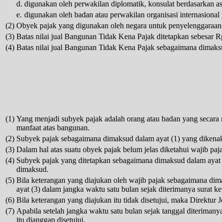
d.
digunakan oleh perwakilan diplomatik, konsulat berdasarkan as
e.
digunakan oleh badan atau perwakilan organisasi internasiona
(2)
Obyek pajak yang digunakan oleh negara untuk penyelenggaraan p
(3)
Batas nilai jual Bangunan Tidak Kena Pajak ditetapkan sebesar Rp
(4)
Batas nilai jual Bangunan Tidak Kena Pajak sebagaimana dimaksu
(1)
Yang menjadi subyek pajak adalah orang atau badan yang secara
manfaat atas bangunan.
(2)
Subyek pajak sebagaimana dimaksud dalam ayat (1) yang dikena
(3)
Dalam hal atas suatu obyek pajak belum jelas diketahui wajib pa
(4)
Subyek pajak yang ditetapkan sebagaimana dimaksud dalam ayat (
dimaksud.
(5)
Bila keterangan yang diajukan oleh wajib pajak sebagaimana dim
ayat (3) dalam jangka waktu satu bulan sejak diterimanya surat k
(6)
Bila keterangan yang diajukan itu tidak disetujui, maka Direktur
(7)
Apabila setelah jangka waktu satu bulan sejak tanggal diteriman
itu dianggap disetujui.