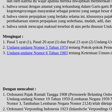
dan oleh karena itu wajar apabila mereka diwajibkan memberikan 
c.
bahwa sesuai dengan amanat yang terkandung dalam Garis-garis 
kegotongroyongan masyarakat sebagai potensi yang sangat besar
d.
bahwa sistem perpajakan yang berlaku selama ini, khususnya pajak
pembaharuan sistem perpajakan yang sederhana, mudah, adil, dan
e.
bahwa untuk mencapai maksud tersebut di atas perlu disusun Un
Mengingat :
1.
Pasal 5 ayat (1), Pasal 20 ayat (1) dan Pasal 23 ayat (2) Undang
2.
Undang-undang Nomor 5 Tahun 1974
tentang Pokok-pokok Peme
3.
Undang-undang Nomor 6 Tahun 1983
tentang Ketentuan Umum d
Dengan mencabut :
1.
Ordonansi Pajak Rumah Tangga 1908 (Personeele Belasting Ordonn
Undang-undang Nomor 19 Tahun 1959 (Lembaran Negara 1959 
Nomor 3, Tambahan Lembaran Negara Nomor 2124) telah diteta
2.
Ordonansi Verponding Indonesia 1923 (Inlandsche Verpondings O