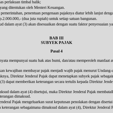
as perlakuan timbal balik;
l yang ditentukan oleh Menteri Keuangan.
emerintahan, penentuan pengenaan pajaknya diatur lebih lanjut denga
.2.000.000,- (dua juta rupiah) untuk setiap satuan bangunan.
d dalam ayat (3) akan disesuaikan dengan suatu faktor penyesuaian y
BAB III
SUBYEK PAJAK
Pasal 4
 nyata mempunyai suatu hak atas bumi, dan/atau memperoleh manfaat a
kan kewajiban membayar pajak menjadi wajib pajak menurut Undang-u
jaknya, Direktur Jenderal Pajak dapat menetapkan subyek pajak sebaga
3) dapat memberikan keterangan secara tertulis kepada Direktur Jende
aksud dalam ayat (4) disetujui, maka Direktur Jenderal Pajak membat
eterangan dimaksud.
 Jenderal Pajak mengeluarkan surat keputusan penolakan dengan disertai
ya keterangan sebagaimana dimaksud dalam ayat (4), Direktur Jenderal