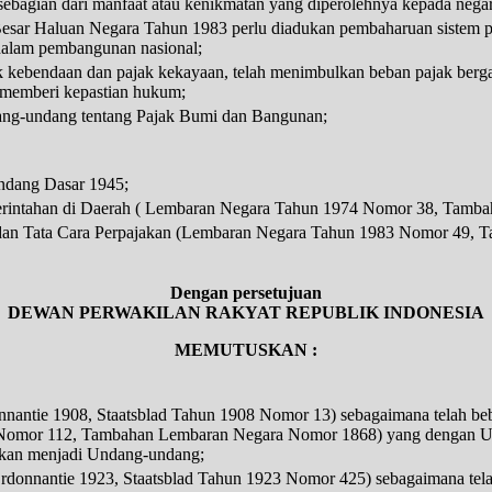
sebagian dari manfaat atau kenikmatan yang diperolehnya kepada negar
Besar Haluan Negara Tahun 1983 perlu diadukan pembaharuan sistem p
 dalam pembangunan nasional;
 kebendaan dan pajak kekayaan, telah menimbulkan beban pajak bergand
 memberi kepastian hukum;
dang-undang tentang Pajak Bumi dan Bangunan;
-Undang Dasar 1945;
rintahan di Daerah ( Lembaran Negara Tahun 1974 Nomor 38, Tamb
an Tata Cara Perpajakan (Lembaran Negara Tahun 1983 Nomor 49, 
Dengan persetujuan
DEWAN PERWAKILAN RAKYAT REPUBLIK INDONESIA
MEMUTUSKAN :
antie 1908, Staatsblad Tahun 1908 Nomor 13) sebagaimana telah beber
Nomor 112, Tambahan Lembaran Negara Nomor 1868) yang dengan U
pkan menjadi Undang-undang;
rdonnantie 1923, Staatsblad Tahun 1923 Nomor 425) sebagaimana tela