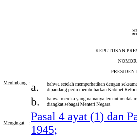
ME
RE
KEPUTUSAN PRES
NOMOR:
PRESIDEN 
Menimbang
:
a.
bahwa setelah memperhatikan dengan seksama
dipandang perlu membubarkan Kabinet Refor
b.
bahwa mereka yang namanya tercantum dalam
diangkat sebagai Menteri Negara.
Pasal 4 ayat (1) dan 
Mengingat
:
1945;