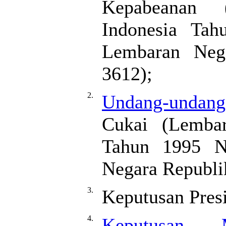
Kepabeanan 
Indonesia Ta
Lembaran Neg
3612);
2.
Undang-undan
Cukai (Lembar
Tahun 1995 N
Negara Republi
3.
Keputusan Pres
4.
Keputusan 