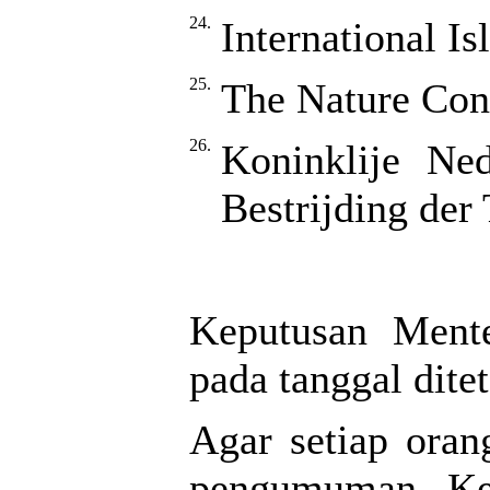
24.
International I
25.
The Nature Co
26.
Koninklije Ned
Bestrijding der
Keputusan Mente
pada tanggal dite
Agar setiap ora
pengumuman Kep