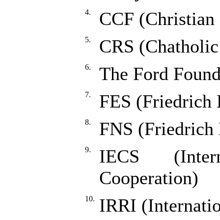
4.
CCF (Christian 
5.
CRS (Chatholic 
6.
The Ford Found
7.
FES (Friedrich 
8.
FNS (Friedrich
9.
IECS (Inter
Cooperation)
10.
IRRI (Internatio