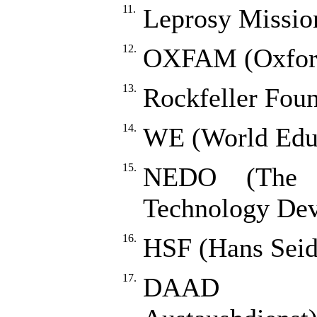
11.
Leprosy Mission
12.
OXFAM (Oxford
13.
Rockfeller Fou
14.
WE (World Educ
15.
NEDO (The N
Technology Dev
16.
HSF (Hans Seid
17.
DAAD (De