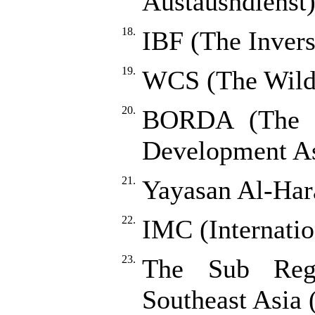
Austaushdienst
18.
IBF (The Inver
19.
WCS (The Wildl
20.
BORDA (The B
Development As
21.
Yayasan Al-Har
22.
IMC (Internati
23.
The Sub Reg
Southeast Asi