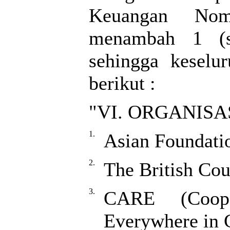
Keuangan Nom
menambah 1 (s
sehingga keselu
berikut :
"VI. ORGANISA
1.
Asian Foundati
2.
The British Cou
3.
CARE (Coope
Everywhere in 