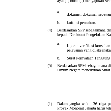
ayat (1) huruf (a) mengajukan SP
a.
dokumen-dokumen sebagaima
b.
kuitansi pencairan.
(4)
Berdasarkan SPP sebagaimana di
kepada Direktorat Pengelolaan K
a.
laporan verifikasi konsult
pelayanan yang dilaksanak
b.
Surat Pernyataan Tanggung
(5)
Berdasarkan SPM sebagaimana dim
Umum Negara menerbitkan Surat 
(1)
Dalam jangka waktu 36 (tiga pu
Proyek Monorail Jakarta harus te