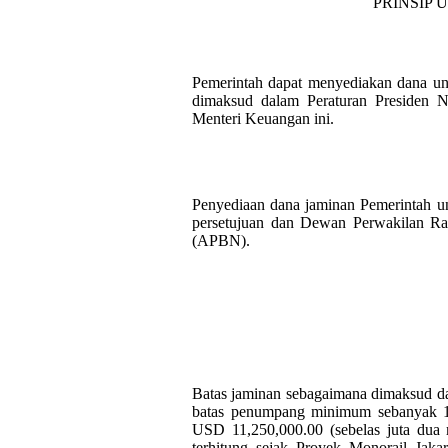
PRINSIP
Pemerintah dapat menyediakan dana un
dimaksud dalam Peraturan Presiden 
Menteri Keuangan ini.
Penyediaan dana jaminan Pemerintah un
persetujuan dan Dewan Perwakilan Ra
(APBN).
Batas jaminan sebagaimana dimaksud da
batas penumpang minimum sebanyak 16
USD 11,250,000.00 (sebelas juta dua r
terhitung sejak Proyek Monorail Jakar