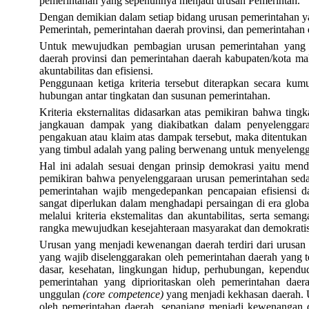
pemerintahan yang sepenuhnya menjadi urusan Pemerintah.
Dengan demikian dalam setiap bidang urusan pemerintahan ya
Pemerintah, pemerintahan daerah provinsi, dan pemerintahan 
Untuk mewujudkan pembagian urusan pemerintahan yang ber
daerah provinsi dan pemerintahan daerah kabupaten/kota mak
akuntabilitas dan efisiensi.
Penggunaan ketiga kriteria tersebut diterapkan secara ku
hubungan antar tingkatan dan susunan pemerintahan.
Kriteria eksternalitas didasarkan atas pemikiran bahwa tin
jangkauan dampak yang diakibatkan dalam penyelenggara
pengakuan atau klaim atas dampak tersebut, maka ditentukan 
yang timbul adalah yang paling berwenang untuk menyelengg
Hal ini adalah sesuai dengan prinsip demokrasi yaitu mendo
pemikiran bahwa penyelenggaraan urusan pemerintahan seda
pemerintahan wajib mengedepankan pencapaian efisiensi 
sangat diperlukan dalam menghadapi persaingan di era globa
melalui kriteria ekstemalitas dan akuntabilitas, serta sema
rangka mewujudkan kesejahteraan masyarakat dan demokratisasi
Urusan yang menjadi kewenangan daerah terdiri dari urusan 
yang wajib diselenggarakan oleh pemerintahan daerah yang t
dasar, kesehatan, lingkungan hidup, perhubungan, kependu
pemerintahan yang diprioritaskan oleh pemerintahan dae
unggulan
(core competence)
yang menjadi kekhasan daerah. U
oleh pemerintahan daerah, sepanjang menjadi kewenangan d