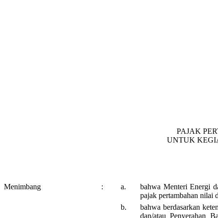
PAJAK PE
UNTUK KEGI
Menimbang
:
a.
bahwa Menteri Energi 
pajak pertambahan nilai 
b.
bahwa berdasarkan kete
dan/atau Penyerahan B