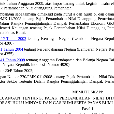
ntuk Tahun Anggaran 2009, atas impor barang untuk kegiatan usaha ek
ajak Pertambahan Nilai ditanggung Pemerintah;
mbangan sebagaimana dimaksud pada huruf a dan huruf b, dan dalam 
K.11/2008 tentang Pajak Pertambahan Nilai Ditanggung Pemerintah
u Dalam Rangka Penanggulangan Dampak Perlambatan Ekonomi Glob
enteri Keuangan tentang Pajak Pertambahan Nilai Ditanggung Pem
rta Panas Bumi;
17 Tahun 2003
tentang Keuangan Negara (Lembaran Negara Repub
or 4286);
1 Tahun 2004
tentang Perbendaharaan Negara (Lembaran Negara Re
or 4355);
41 Tahun 2008
tentang Anggaran Pendapatan dan Belanja Negara T
 Negara Republik Indonesia Nomor 4920);
or 20/P Tahun 2005;
ngan Nomor 230/PMK.011/2008 tentang Pajak Pertambahan Nilai Di
ektor-Sektor Tertentu Dalam Rangka Penanggulangan Dampak Perl
MEMUTUSKAN:
EUANGAN TENTANG, PAJAK PERTAMBAHAN NILAI DI
ORASI HULU MINYAK DAN GAS BUMI SERTA PANAS BUMI
Pasal 1