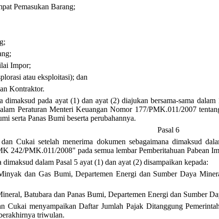
mpat Pemasukan Barang;
g;
ang;
lai Impor;
plorasi atau eksploitasi); dan
an Kontraktor.
 dimaksud pada ayat (1) dan ayat (2) diajukan bersama-sama dala
dalam Peraturan Menteri Keuangan Nomor 177/PMK.011/2007 tentan
i serta Panas Bumi beserta perubahannya.
Pasal 6
ea dan Cukai setelah menerima dokumen sebagaimana dimaksud 
2/PMK.011/2008" pada semua lembar Pemberitahuan Pabean Impor
dimaksud dalam Pasal 5 ayat (1) dan ayat (2) disampaikan kepada:
l Minyak dan Gas Bumi, Departemen Energi dan Sumber Daya Mine
 Mineral, Batubara dan Panas Bumi, Departemen Energi dan Sumber Da
an Cukai menyampaikan Daftar Jumlah Pajak Ditanggung Pemerintah s
berakhirnya triwulan.