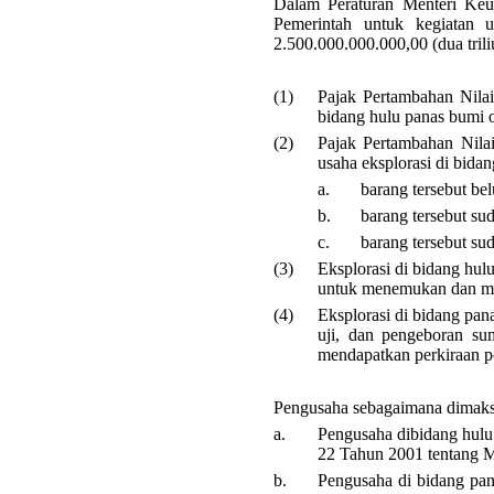
Dalam Peraturan Menteri Keu
Pemerintah untuk kegiatan
2.500.000.000.000,00 (dua triliu
(1)
Pajak Pertambahan Nilai
bidang hulu panas bumi 
(2)
Pajak Pertambahan Nilai
usaha eksplorasi di bida
a.
barang tersebut be
b.
barang tersebut su
c.
barang tersebut su
(3)
Eksplorasi di bidang hu
untuk menemukan dan mem
(4)
Eksplorasi di bidang pan
uji, dan pengeboran s
mendapatkan perkiraan p
Pengusaha sebagaimana dimaksud
a.
Pengusaha dibidang hulu
22 Tahun 2001 tentang 
b.
Pengusaha di bidang pan