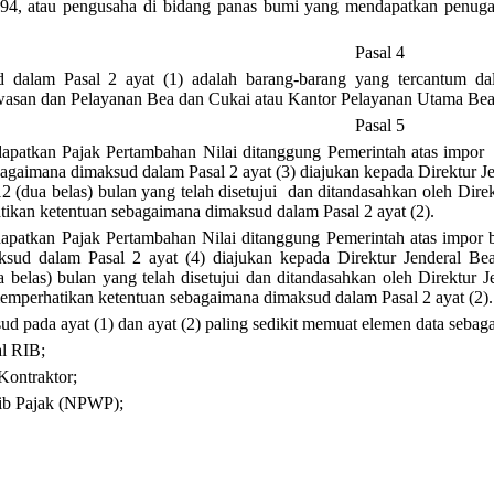
94, atau pengusaha di bidang panas bumi yang mendapatkan penuga
Pasal 4
 dalam Pasal 2 ayat (1) adalah barang-barang yang tercantum d
wasan dan Pelayanan Bea dan Cukai atau Kantor Pelayanan Utama Bea 
Pasal 5
atkan Pajak Pertambahan Nilai ditanggung Pemerintah atas impor b
agaimana dimaksud dalam Pasal 2 ayat (3) diajukan kepada Direktur 
2 (dua belas) bulan yang telah disetujui dan ditandasahkan oleh Di
ikan ketentuan sebagaimana dimaksud dalam Pasal 2 ayat (2).
atkan Pajak Pertambahan Nilai ditanggung Pemerintah atas impor ba
sud dalam Pasal 2 ayat (4) diajukan kepada Direktur Jenderal B
 belas) bulan yang telah disetujui dan ditandasahkan oleh Direktur
mperhatikan ketentuan sebagaimana dimaksud dalam Pasal 2 ayat (2).
 pada ayat (1) dan ayat (2) paling sedikit memuat elemen data sebagai
l RIB;
ontraktor;
b Pajak (NPWP);