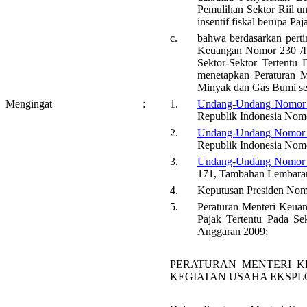
Pemulihan Sektor Riil u
insentif fiskal berupa P
c.
bahwa berdasarkan perti
Keuangan Nomor 230 /PM
Sektor-Sektor Tertent
menetapkan Peraturan M
Minyak dan Gas Bumi se
Mengingat
:
1.
Undang-Undang Nomor 
Republik Indonesia Nom
2.
Undang-Undang Nomor 
Republik Indonesia Nom
3.
Undang-Undang Nomor 
171, Tambahan Lembaran
4.
Keputusan Presiden Nom
5.
Peraturan Menteri Keua
Pajak Tertentu Pada S
Anggaran 2009;
PERATURAN MENTERI K
KEGIATAN USAHA EKSPL