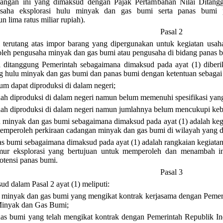
angan ini yang dimaksud dengan Pajak Pertambahan Nilai Ditangg
 usaha eksplorasi hulu minyak dan gas bumi serta panas bum
n lima ratus miliar rupiah).
Pasal 2
 terutang atas impor barang yang dipergunakan untuk kegiatan usaha
oleh pengusaha minyak dan gas bumi atau pengusaha di bidang panas b
 ditanggung Pemerintah sebagaimana dimaksud pada ayat (1) diberi
ng hulu minyak dan gas bumi dan panas bumi dengan ketentuan sebagai 
lum dapat diproduksi di dalam negeri;
dah diproduksi di dalam negeri namun belum memenuhi spesifikasi yan
dah diproduksi di dalam negeri namun jumlahnya belum mencukupi kebu
lu minyak dan gas bumi sebagaimana dimaksud pada ayat (1) adalah keg
peroleh perkiraan cadangan minyak dan gas bumi di wilayah yang d
as bumi sebagaimana dimaksud pada ayat (1) adalah rangkaian kegiatan
umur eksplorasi yang bertujuan untuk memperoleh dan menambah 
otensi panas bumi.
Pasal 3
 dalam Pasal 2 ayat (1) meliputi:
 minyak dan gas bumi yang mengikat kontrak kerjasama dengan Peme
Minyak dan Gas Bumi;
as bumi yang telah mengikat kontrak dengan Pemerintah Republik In