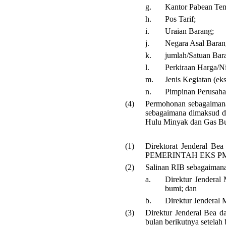
g.
Kantor Pabean Te
h.
Pos Tarif;
i.
Uraian Barang;
j.
Negara Asal Baran
k.
jumlah/Satuan Bar
l.
Perkiraan Harga/Ni
m.
Jenis Kegiatan (eks
n.
Pimpinan Perusaha
(4)
Permohonan sebagaimana
sebagaimana dimaksud 
Hulu Minyak dan Gas Bum
(1)
Direktorat Jenderal B
PEMERINTAH EKS PMK 24
(2)
Salinan RIB sebagaimana 
a.
Direktur Jendera
bumi; dan
b.
Direktur Jenderal
(3)
Direktur Jenderal Bea d
bulan berikutnya setelah 