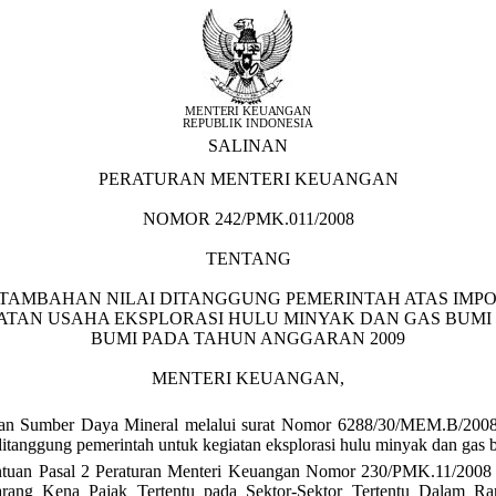
MENTERI KEUANGAN
REPUBLIK INDONESIA
SALINAN
PERATURAN MENTERI KEUANGAN
NOMOR 242/PMK.011/2008
TENTANG
RTAMBAHAN NILAI DITANGGUNG PEMERINTAH ATAS IMP
ATAN USAHA EKSPLORASI HULU MINYAK DAN GAS BUMI 
BUMI PADA TAHUN ANGGARAN 2009
MENTERI KEUANGAN,
dan Sumber Daya Mineral melalui surat Nomor 6288/30/MEM.B/2008
ditanggung pemerintah untuk kegiatan eksplorasi hulu minyak dan gas 
ntuan Pasal 2 Peraturan Menteri Keuangan Nomor 230/PMK.11/2008 t
arang Kena Pajak Tertentu pada Sektor-Sektor Tertentu Dalam 