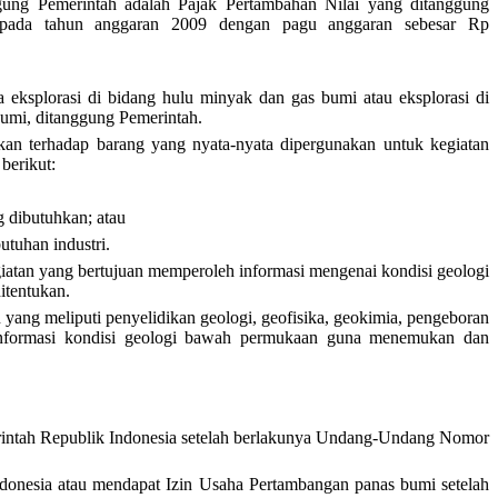
ung Pemerintah adalah Pajak Pertambahan Nilai yang ditanggung
i pada tahun anggaran 2009 dengan pagu anggaran sebesar Rp
 eksplorasi di bidang hulu minyak dan gas bumi atau eksplorasi di
umi, ditanggung Pemerintah.
kan terhadap barang yang nyata-nyata dipergunakan untuk kegiatan
berikut:
g dibutuhkan; atau
tuhan industri.
iatan yang bertujuan memperoleh informasi mengenai kondisi geologi
itentukan.
 yang meliputi penyelidikan geologi, geofisika, geokimia, pengeboran
informasi kondisi geologi bawah permukaan guna menemukan dan
rintah Republik Indonesia setelah berlakunya Undang-Undang Nomor
donesia atau mendapat Izin Usaha Pertambangan panas bumi setelah