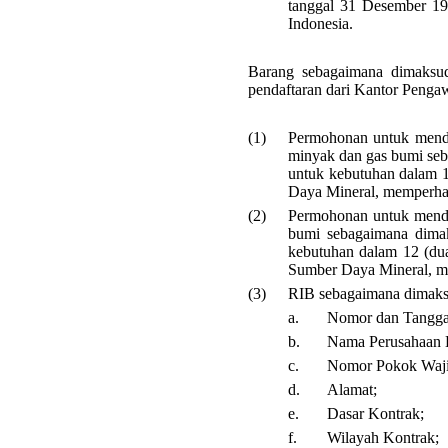
tanggal 31 Desember 19
Indonesia.
Barang sebagaimana dimaksud
pendaftaran dari Kantor Penga
(1)
Permohonan untuk mendap
minyak dan gas bumi seb
untuk kebutuhan dalam 1
Daya Mineral, memperhat
(2)
Permohonan untuk mendap
bumi sebagaimana dimak
kebutuhan dalam 12 (dua
Sumber Daya Mineral, me
(3)
RIB sebagaimana dimaksud
a.
Nomor dan Tangga
b.
Nama Perusahaan K
c.
Nomor Pokok Waji
d.
Alamat;
e.
Dasar Kontrak;
f.
Wilayah Kontrak;