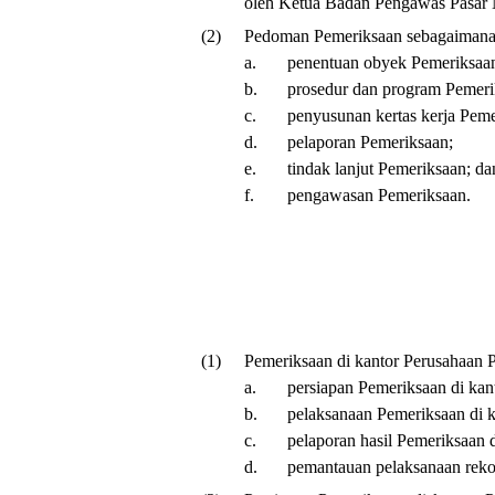
oleh Ketua Badan Pengawas Pasar
(2)
Pedoman Pemeriksaan sebagaimana 
a.
penentuan obyek Pemeriksaa
b.
prosedur dan program Pemeri
c.
penyusunan kertas kerja Peme
d.
pelaporan Pemeriksaan;
e.
tindak lanjut Pemeriksaan; da
f.
pengawasan Pemeriksaan.
(1)
Pemeriksaan di kantor Perusahaan P
a.
persiapan Pemeriksaan di kan
b.
pelaksanaan Pemeriksaan di k
c.
pelaporan hasil Pemeriksaan 
d.
pemantauan pelaksanaan reko