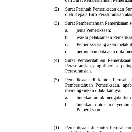
dan Surat Pemberitahuan Pemeriksa
(2)
Surat Perintah Pemeriksaan dan Su
oleh Kepala Biro Perasuransian a
(3)
Surat Pemberitahuan Pemeriksaan s
a.
jenis Pemeriksaan;
b.
waktu pelaksanaan Pemeriksa
c.
Pemeriksa yang akan melakuk
d.
permintaan data atau dokume
(4)
Surat Pemberitahuan Pemeriksaa
Perasuransian yang diperiksa palin
Perasuransian.
(5)
Pemeriksaan di kantor Perusahaa
Pemberitahuan Pemeriksaan, apa
memungkinkan dilakukannya:
a.
tindakan untuk mengaburkan 
b.
tindakan untuk menyembuny
Pemeriksaan.
(1)
Pemeriksaan di kantor Perusahaan