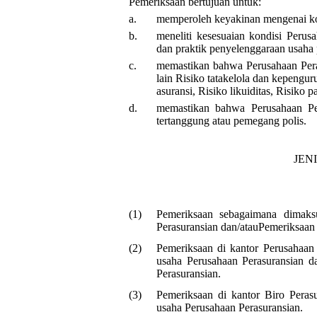
Pemeriksaan bertujuan untuk:
a.
memperoleh keyakinan mengenai kon
b.
meneliti kesesuaian kondisi Perus
dan praktik penyelenggaraan usaha 
c.
memastikan bahwa Perusahaan Pera
lain Risiko tatakelola dan kepengur
asuransi, Risiko likuiditas, Risiko p
d.
memastikan bahwa Perusahaan Pe
tertanggung atau pemegang polis.
JEN
(1)
Pemeriksaan sebagaimana dimaks
Perasuransian dan/atauPemeriksaan 
(2)
Pemeriksaan di kantor Perusahaan 
usaha Perusahaan Perasuransian da
Perasuransian.
(3)
Pemeriksaan di kantor Biro Perasu
usaha Perusahaan Perasuransian.