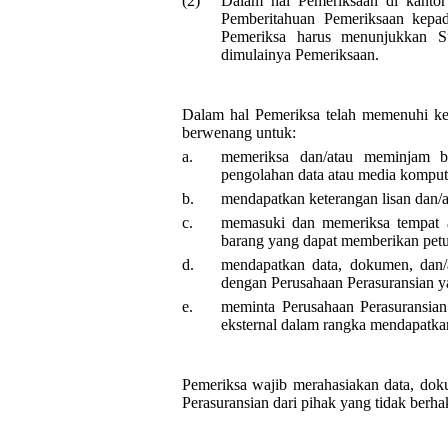
(2)
Dalam hal Pemeriksaan di kantor 
Pemberitahuan Pemeriksaan kepad
Pemeriksa harus menunjukkan Su
dimulainya Pemeriksaan.
Dalam hal Pemeriksa telah memenuhi ket
berwenang untuk:
a.
memeriksa dan/atau meminjam b
pengolahan data atau media kompute
b.
mendapatkan keterangan lisan dan/at
c.
memasuki dan memeriksa tempat 
barang yang dapat memberikan petu
d.
mendapatkan data, dokumen, dan/
dengan Perusahaan Perasuransian ya
e.
meminta Perusahaan Perasuransian
eksternal dalam rangka mendapatkan
Pemeriksa wajib merahasiakan data, doku
Perasuransian dari pihak yang tidak berha