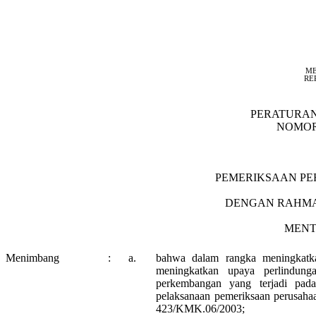
ME
RE
PERATURA
NOMOR 
PEMERIKSAAN P
DENGAN RAHMA
MENT
Menimbang
:
a.
bahwa dalam rangka meningkatkan
meningkatkan upaya perlindung
perkembangan yang terjadi pada
pelaksanaan pemeriksaan perusah
423/KMK.06/2003;