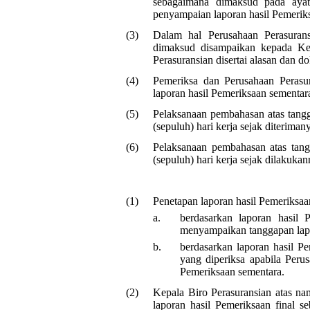
sebagaimana dimaksud pada ayat 
penyampaian laporan hasil Pemerik
(3)
Dalam hal Perusahaan Perasuran
dimaksud disampaikan kepada K
Perasuransian disertai alasan dan
(4)
Pemeriksa dan Perusahaan Perasu
laporan hasil Pemeriksaan sementar
(5)
Pelaksanaan pembahasan atas tang
(sepuluh) hari kerja sejak diterima
(6)
Pelaksanaan pembahasan atas tang
(sepuluh) hari kerja sejak dilakuk
(1)
Penetapan laporan hasil Pemeriksaan
a.
berdasarkan laporan hasil 
menyampaikan tanggapan lapo
b.
berdasarkan laporan hasil P
yang diperiksa apabila Peru
Pemeriksaan sementara.
(2)
Kepala Biro Perasuransian atas
laporan hasil Pemeriksaan final 