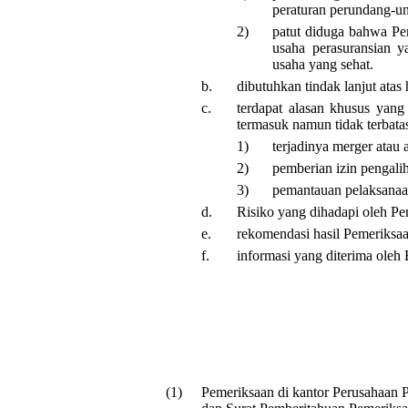
peraturan perundang-un
2)
patut diduga bahwa Pe
usaha perasuransian y
usaha yang sehat.
b.
dibutuhkan tindak lanjut atas
c.
terdapat alasan khusus yang
termasuk namun tidak terbata
1)
terjadinya merger atau a
2)
pemberian izin pengali
3)
pemantauan pelaksanaan
d.
Risiko yang dihadapi oleh Pe
e.
rekomendasi hasil Pemeriksa
f.
informasi yang diterima oleh 
(1)
Pemeriksaan di kantor Perusahaan P