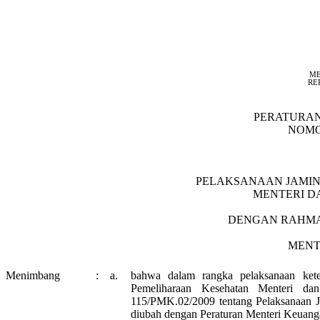
ME
RE
PERATURA
NOMOR
PELAKSANAAN JAMI
MENTERI D
DENGAN RAHMA
MENT
Menimbang
:
a.
bahwa dalam rangka pelaksanaan ket
Pemeliharaan Kesehatan Menteri dan
115/PMK.02/2009 tentang Pelaksanaan J
diubah dengan Peraturan Menteri Keua