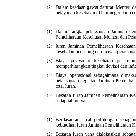
(2)
Dalam keadaan gawat darurat, Menteri da
pelayanan kesehatan di luar negeri tanp
(1)
Dalam rangka pelaksanaan Jaminan Pem
Pemeliharaan Kesehatan Menteri dan Peja
(2)
Iuran Jaminan Pemeliharaan Kesehatan
kesehatan per orang dan biaya operasional
(3)
Biaya pelayanan kesehatan per ora
memperhitungkan tingkat deviasi dan infla
(4)
Biaya operasional sebagaimana dimak
pelaksanaan kegiatan Jaminan Pemelihara
total Iuran.
(5)
Besaran Iuran Jaminan Pemeliharaan Kes
setiap tahunnya.
(1)
Berdasarkan hasil perhitungan sebag
kebutuhan Iuran Jaminan Pemeliharaan K
(2)
Besaran Iuran yang dialokasikan sebaga