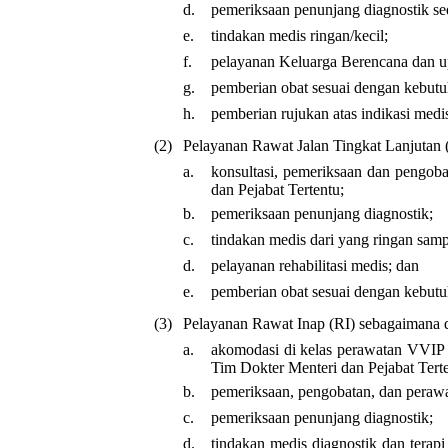
d.
pemeriksaan penunjang diagnostik se
e.
tindakan medis ringan/kecil;
f.
pelayanan Keluarga Berencana dan u
g.
pemberian obat sesuai dengan kebutu
h.
pemberian rujukan atas indikasi medi
(2)
Pelayanan Rawat Jalan Tingkat Lanjutan 
a.
konsultasi, pemeriksaan dan pengobat
dan Pejabat Tertentu;
b.
pemeriksaan penunjang diagnostik;
c.
tindakan medis dari yang ringan sam
d.
pelayanan rehabilitasi medis; dan
e.
pemberian obat sesuai dengan kebutu
(3)
Pelayanan Rawat Inap (RI) sebagaimana d
a.
akomodasi di kelas perawatan VVIP b
Tim Dokter Menteri dan Pejabat Terte
b.
pemeriksaan, pengobatan, dan perawat
c.
pemeriksaan penunjang diagnostik;
d.
tindakan medis diagnostik dan terapi