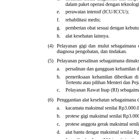
dalam paket operasi dengan teknologi 
e.
perawatan intensif (ICU/ICCU);
f.
rehabilitasi medis;
g.
pemberian obat sesuai dengan kebutu
h.
alat kesehatan lainnya.
(4)
Pelayanan gigi dan mulut sebagaimana 
diagnosa pengobatan, dan tindakan.
(5)
Pelayanan persalinan sebagaimana dimaks
a.
persalinan dan gangguan kehamilan 
b.
pemeriksaan kehamilan diberikan di
Tertentu atau pilihan Menteri dan Pej
c.
Pelayanan Rawat Inap (RI) sebagaima
(6)
Penggantian alat kesehatan sebagaimana d
a.
kacamata maksimal senilai Rp3.000.00
b.
protese gigi maksimal senilai Rp3.000
c.
protese anggota gerak maksimal senila
d.
alat bantu dengar maksimal senilai Rp