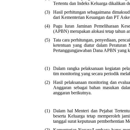
Tertentu dan Indeks Keluarga dikalikan d
(3)
Hasil perhitungan sebagaimana dimaksud 
dari Kementerian Keuangan dan PT Askes
(4)
Pagu Iuran Jaminan Pemeliharaan Kese
(APBN) merupakan alokasi tetap tahun a
(5)
Tata cara perhitungan, penyediaan, penc
ketentuan yang diatur dalam Peraturan
Pertanggungjawaban Dana APBN yang keg
(1)
Dalam rangka pelaksanaan kegiatan pel
tim monitoring yang secara periodik mel
(2)
Hasil pelaksanaan monitoring dan evalua
Anggaran sebagai bahan masukan dalam
anggaran berikutnya.
(1)
Dalam hal Menteri dan Pejabat Tertentu
beserta Keluarga tetap memperoleh jami
tanggal surat keputusan pemberhentian Men
(2)
Kementerian Negara/Lembaga harus memb