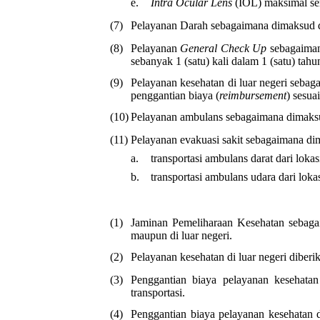
e.
Intra Ocular Lens
(IOL) maksimal seni
(7)
Pelayanan Darah sebagaimana dimaksud da
(8)
Pelayanan
General Check Up
sebagaiman
sebanyak 1 (satu) kali dalam 1 (satu) tah
(9)
Pelayanan kesehatan di luar negeri seb
penggantian biaya (
reimbursement
) sesua
(10)
Pelayanan ambulans sebagaimana dimaksud
(11)
Pelayanan evakuasi sakit sebagaimana di
a.
transportasi ambulans darat dari lokas
b.
transportasi ambulans udara dari lokas
(1)
Jaminan Pemeliharaan Kesehatan sebaga
maupun di luar negeri.
(2)
Pelayanan kesehatan di luar negeri diber
(3)
Penggantian biaya pelayanan kesehatan
transportasi.
(4)
Penggantian biaya pelayanan kesehatan di