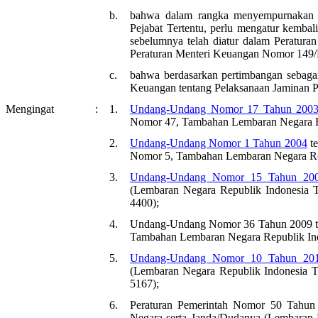
b.
bahwa dalam rangka menyempurnakan k
Pejabat Tertentu, perlu mengatur kembal
sebelumnya telah diatur dalam Peratu
Peraturan Menteri Keuangan Nomor 149
c.
bahwa berdasarkan pertimbangan sebaga
Keuangan tentang Pelaksanaan Jaminan Pe
Mengingat
:
1.
Undang-Undang Nomor 17 Tahun 200
Nomor 47, Tambahan Lembaran Negara R
2.
Undang-Undang Nomor 1 Tahun 2004
te
Nomor 5, Tambahan Lembaran Negara Re
3.
Undang-Undang Nomor 15 Tahun 20
(Lembaran Negara Republik Indonesia
4400);
4.
Undang-Undang Nomor 36 Tahun 2009 te
Tambahan Lembaran Negara Republik In
5.
Undang-Undang Nomor 10 Tahun 20
(Lembaran Negara Republik Indonesia
5167);
6.
Peraturan Pemerintah Nomor 50 Tahun 
Negara serta Janda/Dudanya (Lembaran