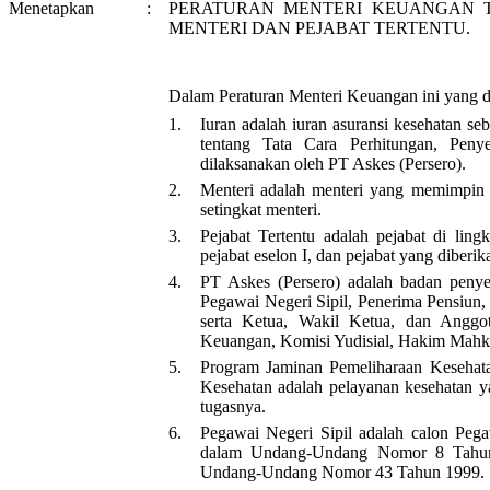
Menetapkan
:
PERATURAN MENTERI KEUANGAN 
MENTERI DAN PEJABAT TERTENTU.
Dalam Peraturan Menteri Keuangan ini yang 
1.
Iuran adalah iuran asuransi kesehatan
tentang Tata Cara Perhitungan, Pen
dilaksanakan oleh PT Askes (Persero).
2.
Menteri adalah menteri yang memimpin k
setingkat menteri.
3.
Pejabat Tertentu adalah pejabat di li
pejabat eselon I, dan pejabat yang diberik
4.
PT Askes (Persero) adalah badan penye
Pegawai Negeri Sipil, Penerima Pensiun, 
serta Ketua, Wakil Ketua, dan Angg
Keuangan, Komisi Yudisial, Hakim Mah
5.
Program Jaminan Pemeliharaan Kesehatan
Kesehatan adalah pelayanan kesehatan ya
tugasnya.
6.
Pegawai Negeri Sipil adalah calon Pega
dalam Undang-Undang Nomor 8 Tahun 
Undang-Undang Nomor 43 Tahun 1999.