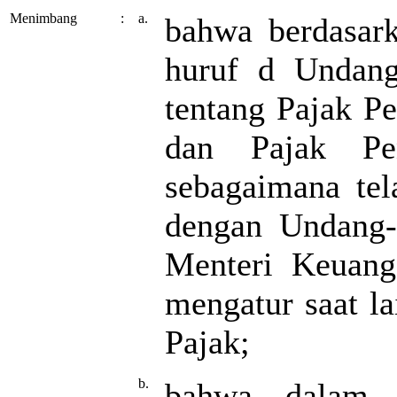
Menimbang
:
a.
bahwa berdasark
huruf d Undan
tentang Pajak P
dan Pajak Pe
sebagaimana tel
dengan Undang
Menteri Keuang
mengatur saat la
Pajak;
b.
bahwa dalam r