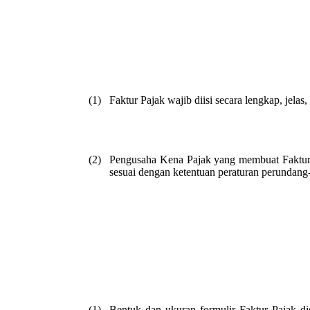
(1)
Faktur Pajak wajib diisi secara lengkap, jelas,
(2)
Pengusaha Kena Pajak yang membuat Faktur P
sesuai dengan ketentuan peraturan perundan
(1)
Bentuk dan ukuran formulir Faktur Pajak d