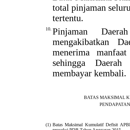
total pinjaman selu
tertentu.
10.
Pinjaman Daera
mengakibatkan Da
menerima manfaat 
sehingga Daerah 
membayar kembali.
BATAS MAKSIMAL K
PENDAPATAN
(1)
Batas Maksimal Kumulatif Defisit APB
proyeksi PDB Tahun Anggaran 2015.