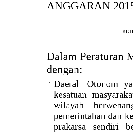
ANGGARAN 2015
KET
Dalam Peraturan M
dengan:
1.
Daerah Otonom yan
kesatuan masyarak
wilayah berwena
pemerintahan dan k
prakarsa sendiri b