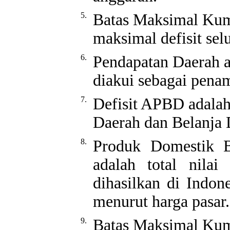
5.
Batas Maksimal Kum
maksimal defisit se
6.
Pendapatan Daerah a
diakui sebagai penam
7.
Defisit APBD adalah
Daerah dan Belanja 
8.
Produk Domestik B
adalah total nila
dihasilkan di Indon
menurut harga pasar.
9.
Batas Maksimal Kum