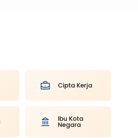
Cipta Kerja
Ibu Kota
a
Negara