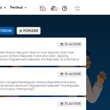
i
Perihal
TERKINI
POPULER
if Bunga
31 Jul 2026
Bea Masuk dengan Skema User Specific Duty Free
s Pajak
juan antara Republik Indonesia dan Jepang
nomi (Agreement between the Republic of Indonesia
ita
31 Jul 2026
nal HKN
lam rangka Persetujuan antara Republik Indonesia
emitraan Ekonomi (Agreement between The Republic
tistik
 Economic Partnership)
nghargaan JDIH
31 Jul 2026