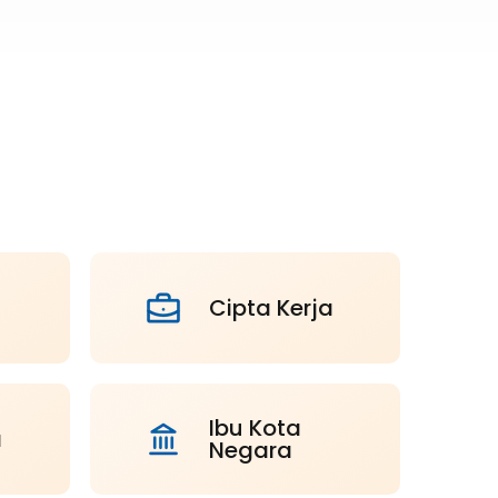
Cipta Kerja
Ibu Kota
a
Negara