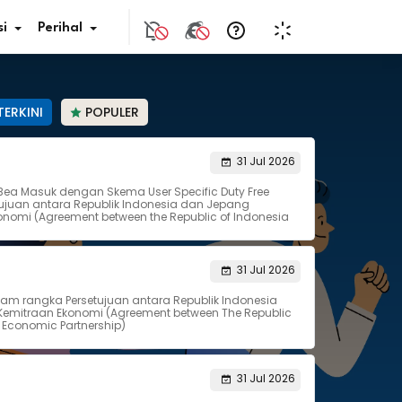
i
Perihal
TERKINI
POPULER
if Bunga
31 Jul 2026
Bea Masuk dengan Skema User Specific Duty Free
s Pajak
juan antara Republik Indonesia dan Jepang
nomi (Agreement between the Republic of Indonesia
ita
31 Jul 2026
nal HKN
lam rangka Persetujuan antara Republik Indonesia
emitraan Ekonomi (Agreement between The Republic
tistik
 Economic Partnership)
nghargaan JDIH
31 Jul 2026