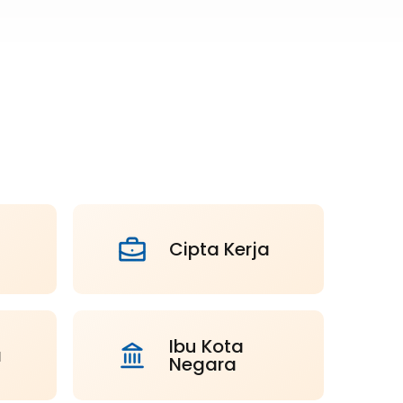
Cipta Kerja
Ibu Kota
a
Negara