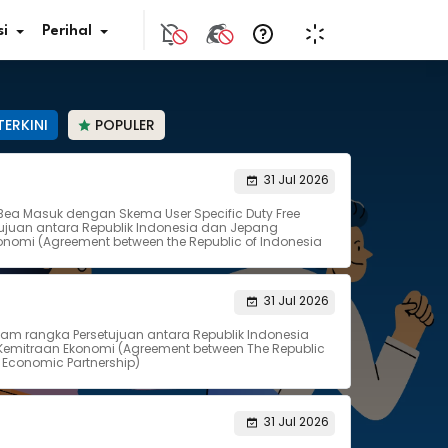
i
Perihal
TERKINI
POPULER
if Bunga
31 Jul 2026
Bea Masuk dengan Skema User Specific Duty Free
s Pajak
juan antara Republik Indonesia dan Jepang
nomi (Agreement between the Republic of Indonesia
ita
31 Jul 2026
nal HKN
lam rangka Persetujuan antara Republik Indonesia
emitraan Ekonomi (Agreement between The Republic
tistik
 Economic Partnership)
nghargaan JDIH
31 Jul 2026