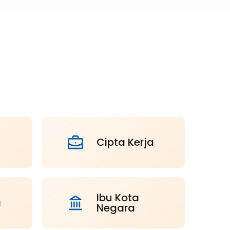
Cipta Kerja
Ibu Kota
a
Negara