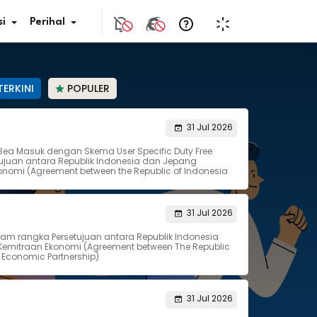
i
Perihal
TERKINI
POPULER
if Bunga
31 Jul 2026
Bea Masuk dengan Skema User Specific Duty Free
s Pajak
juan antara Republik Indonesia dan Jepang
nomi (Agreement between the Republic of Indonesia
ita
31 Jul 2026
nal HKN
lam rangka Persetujuan antara Republik Indonesia
emitraan Ekonomi (Agreement between The Republic
tistik
 Economic Partnership)
nghargaan JDIH
31 Jul 2026