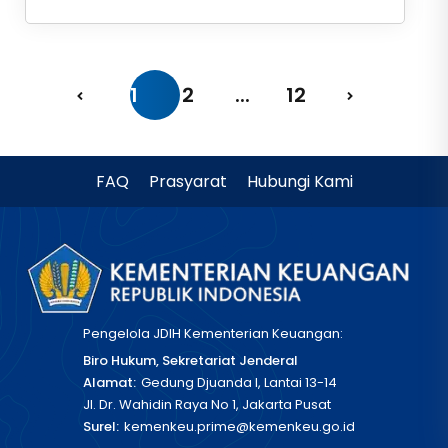
1
2
...
12
FAQ
Prasyarat
Hubungi Kami
Pengelola JDIH Kementerian Keuangan:
Biro Hukum, Sekretariat Jenderal
Alamat:
Gedung Djuanda I, Lantai 13-14
Jl. Dr. Wahidin Raya No 1, Jakarta Pusat
Surel:
kemenkeu.prime@kemenkeu.go.id