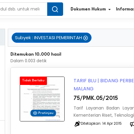
Dokumen Hukum
Informas
Subyek
:
INVESTASI PEMERINTAH
Infografis Regulasi
Tar
Ditemukan 10.000 hasil
Dalam
0.003
detik
Simplifikasi Regulasi
Kur
Direktori Regulasi
Ber
TARIF BLU
|
BIDANG PER
Tidak Berlaku
MALANG
Program Perencanaan
Jur
75/PMK.05/2015
Penelitian/Pengkajian Hukum
Sta
Tarif Layanan Badan Laya
Pratinjau
Kementerian Riset, Teknologi
Video Sosialisasi
Pe
Ditetapkan:
14 Apr 2015
Kamus Hukum