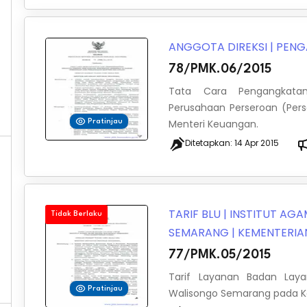
ANGGOTA DIREKSI
|
PENG
78/PMK.06/2015
Tata Cara Pengangkatan
Perusahaan Perseroan (Per
Menteri Keuangan.
Pratinjau
Ditetapkan:
14 Apr 2015
TARIF BLU
|
INSTITUT AGA
Tidak Berlaku
SEMARANG
|
KEMENTERI
77/PMK.05/2015
Tarif Layanan Badan Lay
Pratinjau
Walisongo Semarang pada 