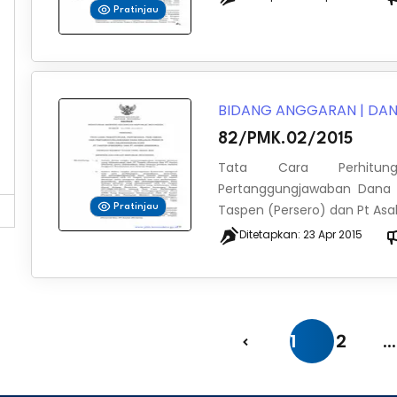
Pratinjau
BIDANG ANGGARAN
|
DAN
82/PMK.02/2015
Tata Cara Perhitung
Pertanggungjawaban Dana B
Taspen (Persero) dan Pt Asabr
Pratinjau
Ditetapkan:
23 Apr 2015
1
2
...