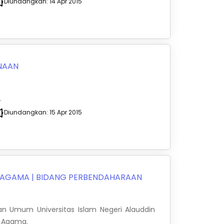
Diundangkan:
14 Apr 2015
NAAN
.
Diundangkan:
15 Apr 2015
N AGAMA
|
BIDANG PERBENDAHARAAN
an Umum Universitas Islam Negeri Alauddin
n Agama.