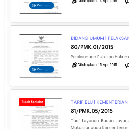
Ditetapkan:
14 Apr 2015
Pratinjau
BIDANG UMUM
|
PELAKSA
80/PMK.01/2015
Pelaksanaan Putusan Hukum
Ditetapkan:
15 Apr 2015
Pratinjau
TARIF BLU
|
KEMENTERIA
Tidak Berlaku
81/PMK.05/2015
Tarif Layanan Badan Layan
Makassar pada Kementeria