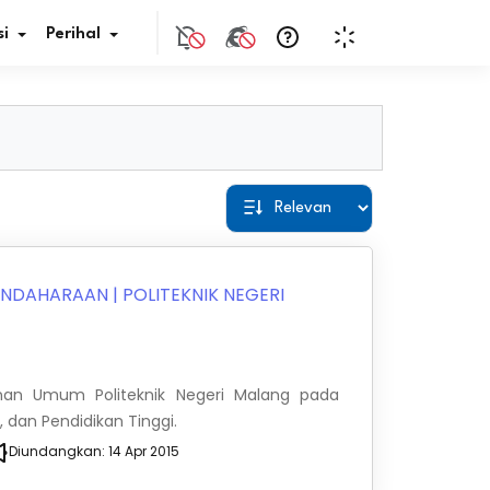
i
Perihal
if Bunga
s Pajak
ita
BENDAHARAAN
|
POLITEKNIK NEGERI
nal HKN
tistik
nan Umum Politeknik Negeri Malang pada
, dan Pendidikan Tinggi.
nghargaan JDIH
Diundangkan:
14 Apr 2015