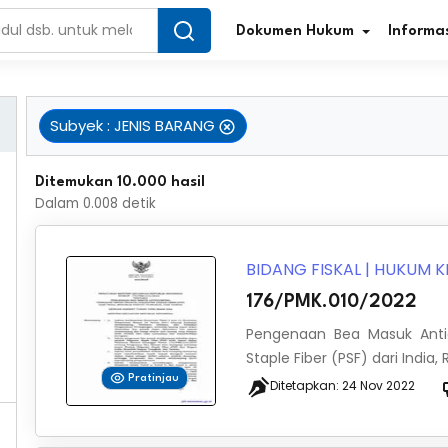
Dokumen Hukum
Informas
Subyek
:
JENIS BARANG
Infografis Regulasi
Tar
Ditemukan 10.000 hasil
Dalam
0.008
detik
Simplifikasi Regulasi
Kur
Direktori Regulasi
Ber
BIDANG FISKAL
|
HUKUM K
176/PMK.010/2022
Program Perencanaan
Jur
Pengenaan Bea Masuk Anti
Penelitian/Pengkajian Hukum
Sta
Staple Fiber (PSF) dari India
Pratinjau
Ditetapkan:
24 Nov 2022
Video Sosialisasi
Pe
Kamus Hukum