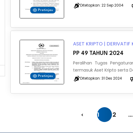
Ditetapkan:
22 Sep 2004
Pratinjau
ASET KRIPTO
|
DERIVATIF
PP 49 TAHUN 2024
Peralihan Tugas Pengatur
termasuk Aset Kripto serta 
Pratinjau
Ditetapkan:
31 Des 2024
1
2
...