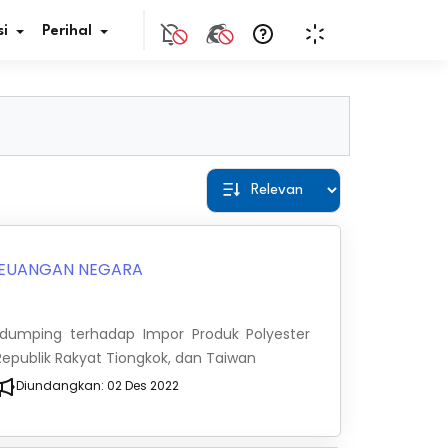
i
Perihal
if Bunga
s Pajak
ita
EUANGAN NEGARA
nal HKN
dumping terhadap Impor Produk Polyester
tistik
, Republik Rakyat Tiongkok, dan Taiwan
Diundangkan:
02 Des 2022
nghargaan JDIH