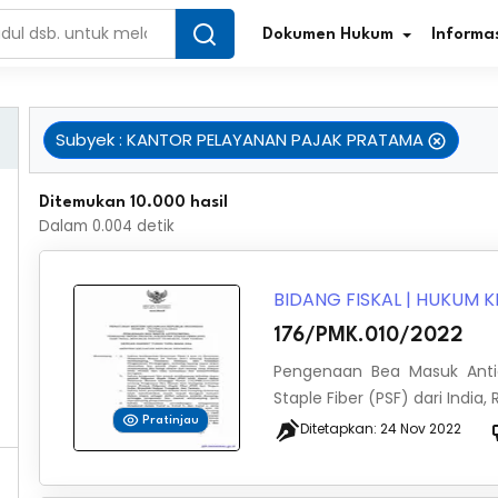
Dokumen Hukum
Informas
Subyek
:
KANTOR PELAYANAN PAJAK PRATAMA
Infografis Regulasi
Tar
Ditemukan 10.000 hasil
Dalam
0.004
detik
Simplifikasi Regulasi
Kur
Direktori Regulasi
Ber
BIDANG FISKAL
|
HUKUM K
176/PMK.010/2022
Program Perencanaan
Jur
Pengenaan Bea Masuk Anti
Penelitian/Pengkajian Hukum
Sta
Staple Fiber (PSF) dari India
Pratinjau
Ditetapkan:
24 Nov 2022
Video Sosialisasi
Pe
Kamus Hukum