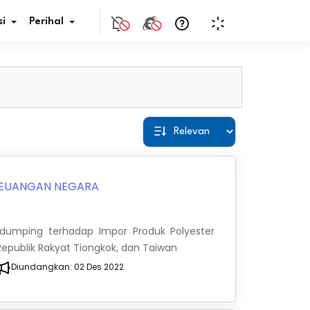
i
Perihal
if Bunga
s Pajak
ita
EUANGAN NEGARA
nal HKN
dumping terhadap Impor Produk Polyester
tistik
, Republik Rakyat Tiongkok, dan Taiwan
Diundangkan:
02 Des 2022
nghargaan JDIH