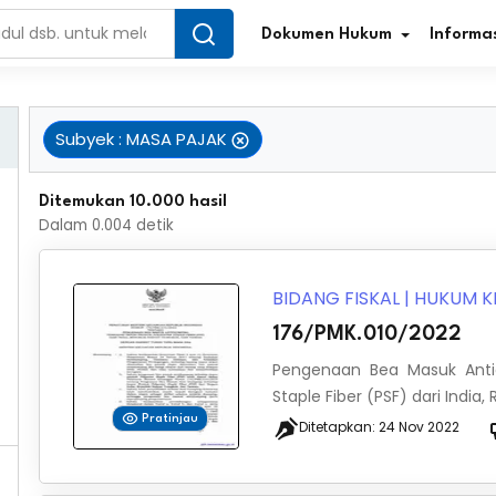
Dokumen Hukum
Informas
Subyek
:
MASA PAJAK
Infografis Regulasi
Tar
Ditemukan 10.000 hasil
Dalam
0.004
detik
Simplifikasi Regulasi
Kur
Direktori Regulasi
Ber
BIDANG FISKAL
|
HUKUM K
176/PMK.010/2022
Program Perencanaan
Jur
Pengenaan Bea Masuk Anti
Penelitian/Pengkajian Hukum
Sta
Staple Fiber (PSF) dari India
Pratinjau
Ditetapkan:
24 Nov 2022
Video Sosialisasi
Pe
Kamus Hukum