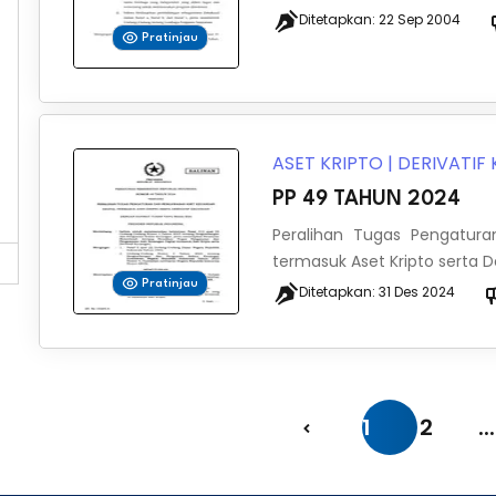
Ditetapkan:
22 Sep 2004
Pratinjau
ASET KRIPTO
|
DERIVATIF
PP 49 TAHUN 2024
Peralihan Tugas Pengatur
termasuk Aset Kripto serta 
Pratinjau
Ditetapkan:
31 Des 2024
1
2
...