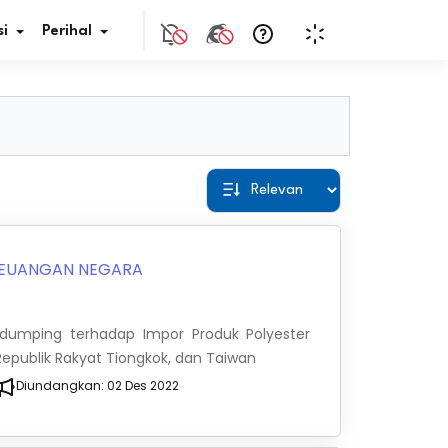
i
Perihal
if Bunga
s Pajak
ita
EUANGAN NEGARA
nal HKN
dumping terhadap Impor Produk Polyester
tistik
, Republik Rakyat Tiongkok, dan Taiwan
Diundangkan:
02 Des 2022
nghargaan JDIH