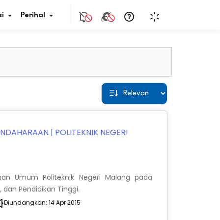
i
Perihal
if Bunga
s Pajak
ita
BENDAHARAAN
|
POLITEKNIK NEGERI
nal HKN
tistik
nan Umum Politeknik Negeri Malang pada
, dan Pendidikan Tinggi.
nghargaan JDIH
Diundangkan:
14 Apr 2015