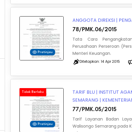
ANGGOTA DIREKSI
|
PENG
78/PMK.06/2015
Tata Cara Pengangkatan
Perusahaan Perseroan (Per
Menteri Keuangan.
Pratinjau
Ditetapkan:
14 Apr 2015
TARIF BLU
|
INSTITUT AGA
Tidak Berlaku
SEMARANG
|
KEMENTERI
77/PMK.05/2015
Tarif Layanan Badan Lay
Pratinjau
Walisongo Semarang pada 