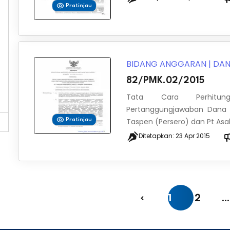
Pratinjau
BIDANG ANGGARAN
|
DAN
82/PMK.02/2015
Tata Cara Perhitung
Pertanggungjawaban Dana B
Taspen (Persero) dan Pt Asabr
Pratinjau
Ditetapkan:
23 Apr 2015
1
2
...