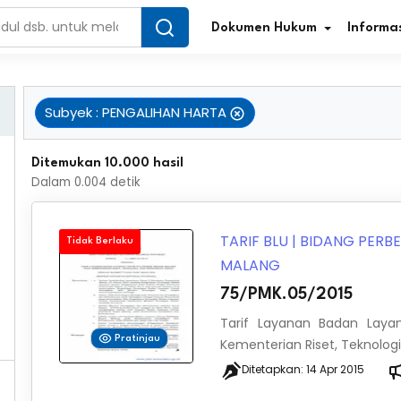
Dokumen Hukum
Informas
Subyek
:
PENGALIHAN HARTA
Infografis Regulasi
Tar
Ditemukan 10.000 hasil
Dalam
0.004
detik
Simplifikasi Regulasi
Kur
Direktori Regulasi
Ber
TARIF BLU
|
BIDANG PER
Tidak Berlaku
MALANG
Program Perencanaan
Jur
75/PMK.05/2015
Penelitian/Pengkajian Hukum
Sta
Tarif Layanan Badan Laya
Pratinjau
Kementerian Riset, Teknologi
Video Sosialisasi
Pe
Ditetapkan:
14 Apr 2015
Kamus Hukum