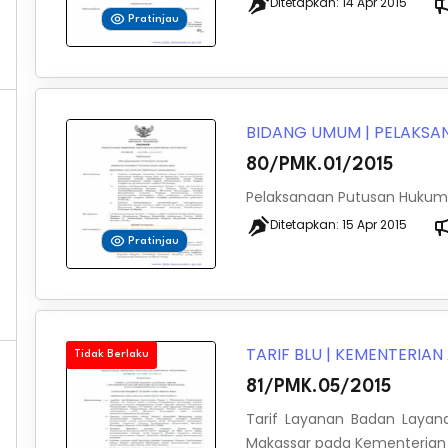
Ditetapkan:
14 Apr 2015
Pratinjau
BIDANG UMUM
|
PELAKSA
80/PMK.01/2015
Pelaksanaan Putusan Hukum
Ditetapkan:
15 Apr 2015
Pratinjau
TARIF BLU
|
KEMENTERIA
Tidak Berlaku
81/PMK.05/2015
Tarif Layanan Badan Layan
Makassar pada Kementeria