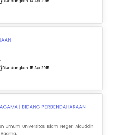
Diundangkan:
14 Apr 2015
NAAN
.
Diundangkan:
15 Apr 2015
N AGAMA
|
BIDANG PERBENDAHARAAN
an Umum Universitas Islam Negeri Alauddin
n Agama.