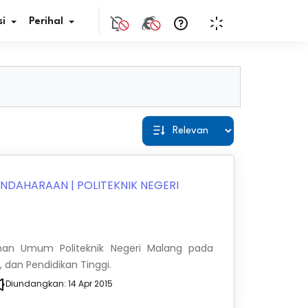
i
Perihal
if Bunga
s Pajak
ita
BENDAHARAAN
|
POLITEKNIK NEGERI
nal HKN
tistik
nan Umum Politeknik Negeri Malang pada
, dan Pendidikan Tinggi.
nghargaan JDIH
Diundangkan:
14 Apr 2015