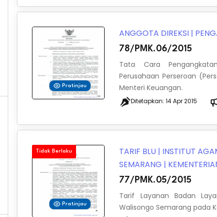
ANGGOTA DIREKSI
|
PENG
78/PMK.06/2015
Tata Cara Pengangkatan
Perusahaan Perseroan (Per
Menteri Keuangan.
Pratinjau
Ditetapkan:
14 Apr 2015
TARIF BLU
|
INSTITUT AGA
Tidak Berlaku
SEMARANG
|
KEMENTERI
77/PMK.05/2015
Tarif Layanan Badan Lay
Pratinjau
Walisongo Semarang pada 