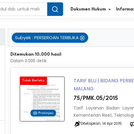
Dokumen Hukum
Informas
Subyek
:
PERSEROAN TERBUKA
Infografis Regulasi
Tar
Ditemukan 10.000 hasil
Dalam
0.006
detik
Simplifikasi Regulasi
Kur
Direktori Regulasi
Ber
TARIF BLU
|
BIDANG PER
Tidak Berlaku
MALANG
Program Perencanaan
Jur
75/PMK.05/2015
Penelitian/Pengkajian Hukum
Sta
Tarif Layanan Badan Laya
Pratinjau
Kementerian Riset, Teknologi
Video Sosialisasi
Pe
Ditetapkan:
14 Apr 2015
Kamus Hukum