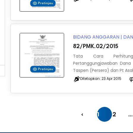
Pratinjau
BIDANG ANGGARAN
|
DAN
82/PMK.02/2015
Tata Cara Perhitung
Pertanggungjawaban Dana B
Taspen (Persero) dan Pt Asabr
Pratinjau
Ditetapkan:
23 Apr 2015
1
2
...