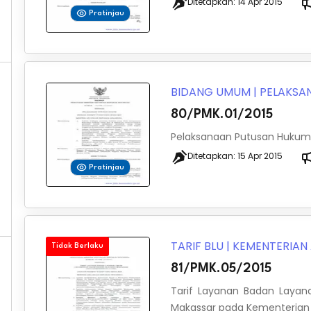
Ditetapkan:
14 Apr 2015
Pratinjau
BIDANG UMUM
|
PELAKSA
80/PMK.01/2015
Pelaksanaan Putusan Hukum
Ditetapkan:
15 Apr 2015
Pratinjau
TARIF BLU
|
KEMENTERIA
Tidak Berlaku
81/PMK.05/2015
Tarif Layanan Badan Layan
Makassar pada Kementeria