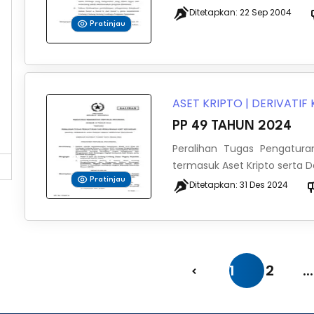
Ditetapkan:
22 Sep 2004
Pratinjau
ASET KRIPTO
|
DERIVATIF
PP 49 TAHUN 2024
Peralihan Tugas Pengatur
termasuk Aset Kripto serta 
Pratinjau
Ditetapkan:
31 Des 2024
1
2
...