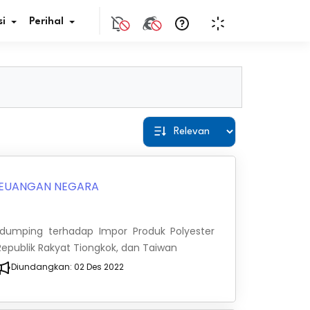
i
Perihal
if Bunga
s Pajak
ita
EUANGAN NEGARA
nal HKN
dumping terhadap Impor Produk Polyester
tistik
, Republik Rakyat Tiongkok, dan Taiwan
Diundangkan:
02 Des 2022
nghargaan JDIH