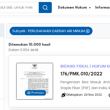
Dokumen Hukum
Informas
Subyek
:
PERUSAHAAN DAERAH AIR MINUM
Infografis Regulasi
Tar
Ditemukan 10.000 hasil
Dalam
0.004
detik
Simplifikasi Regulasi
Kur
Direktori Regulasi
Ber
BIDANG FISKAL
|
HUKUM K
176/PMK.010/2022
Program Perencanaan
Jur
Pengenaan Bea Masuk Anti
Penelitian/Pengkajian Hukum
Sta
Staple Fiber (PSF) dari India
Pratinjau
Ditetapkan:
24 Nov 2022
Video Sosialisasi
Pe
Kamus Hukum