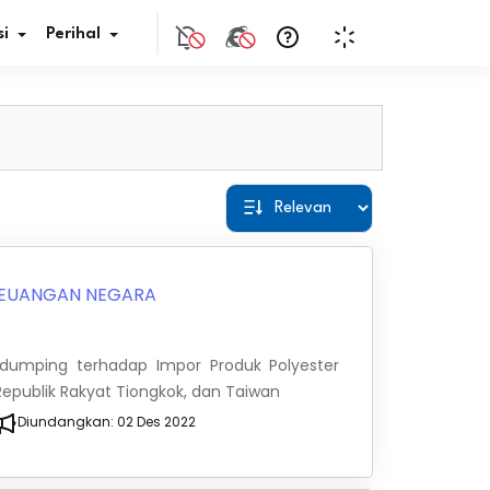
i
Perihal
if Bunga
s Pajak
ita
EUANGAN NEGARA
nal HKN
dumping terhadap Impor Produk Polyester
tistik
, Republik Rakyat Tiongkok, dan Taiwan
Diundangkan:
02 Des 2022
nghargaan JDIH