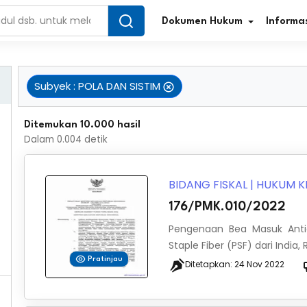
Dokumen Hukum
Informas
Subyek
:
POLA DAN SISTIM
Infografis Regulasi
Tar
Ditemukan 10.000 hasil
Dalam
0.004
detik
Simplifikasi Regulasi
Kur
Direktori Regulasi
Ber
BIDANG FISKAL
|
HUKUM K
176/PMK.010/2022
Program Perencanaan
Jur
Pengenaan Bea Masuk Anti
Penelitian/Pengkajian Hukum
Sta
Staple Fiber (PSF) dari India
Pratinjau
Ditetapkan:
24 Nov 2022
Video Sosialisasi
Pe
Kamus Hukum