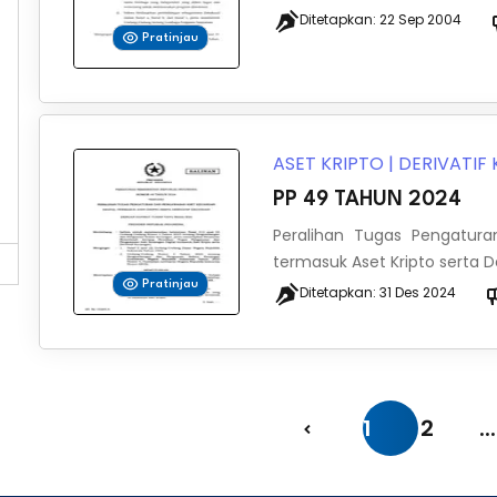
Ditetapkan:
22 Sep 2004
Pratinjau
ASET KRIPTO
|
DERIVATIF
PP 49 TAHUN 2024
Peralihan Tugas Pengatur
termasuk Aset Kripto serta 
Pratinjau
Ditetapkan:
31 Des 2024
1
2
...