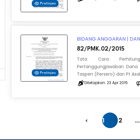
Pratinjau
BIDANG ANGGARAN
|
DAN
82/PMK.02/2015
Tata Cara Perhitung
Pertanggungjawaban Dana B
Taspen (Persero) dan Pt Asabr
Pratinjau
Ditetapkan:
23 Apr 2015
1
2
...