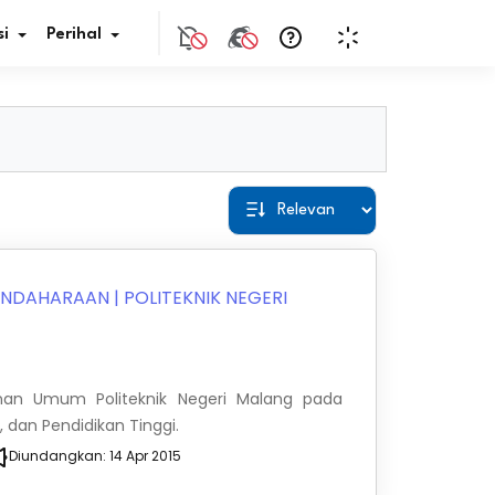
i
Perihal
if Bunga
s Pajak
ita
BENDAHARAAN
|
POLITEKNIK NEGERI
nal HKN
tistik
nan Umum Politeknik Negeri Malang pada
, dan Pendidikan Tinggi.
nghargaan JDIH
Diundangkan:
14 Apr 2015