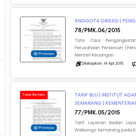
ANGGOTA DIREKSI
|
PENG
78/PMK.06/2015
Tata Cara Pengangkatan
Perusahaan Perseroan (Per
Menteri Keuangan.
Pratinjau
Ditetapkan:
14 Apr 2015
TARIF BLU
|
INSTITUT AGA
Tidak Berlaku
SEMARANG
|
KEMENTERI
77/PMK.05/2015
Tarif Layanan Badan Lay
Pratinjau
Walisongo Semarang pada 