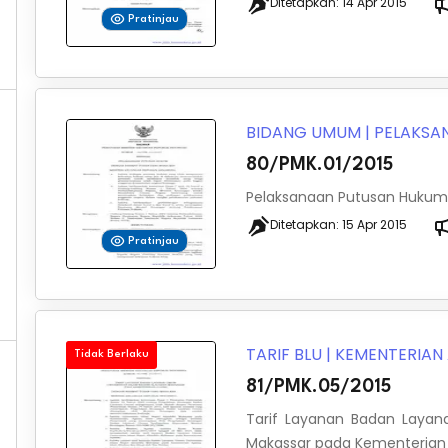
Ditetapkan:
14 Apr 2015
Pratinjau
BIDANG UMUM
|
PELAKSA
80/PMK.01/2015
Pelaksanaan Putusan Hukum
Ditetapkan:
15 Apr 2015
Pratinjau
TARIF BLU
|
KEMENTERIA
Tidak Berlaku
81/PMK.05/2015
Tarif Layanan Badan Layan
Makassar pada Kementeria