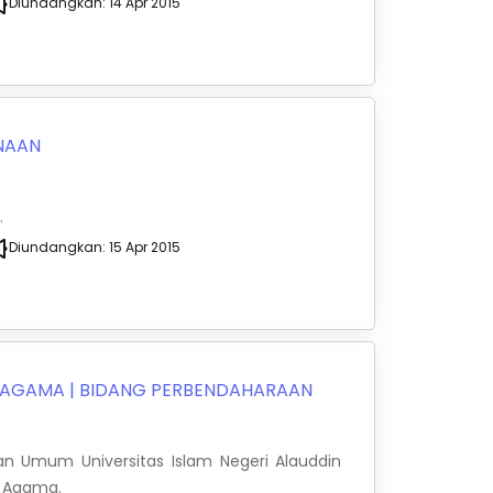
Diundangkan:
14 Apr 2015
NAAN
.
Diundangkan:
15 Apr 2015
N AGAMA
|
BIDANG PERBENDAHARAAN
an Umum Universitas Islam Negeri Alauddin
n Agama.