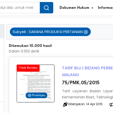
Dokumen Hukum
Informas
Subyek
:
SARANA PRODUKSI PERTANIAN
Infografis Regulasi
Tar
Ditemukan 10.000 hasil
Dalam
0.003
detik
Simplifikasi Regulasi
Kur
Direktori Regulasi
Ber
TARIF BLU
|
BIDANG PER
Tidak Berlaku
MALANG
Program Perencanaan
Jur
75/PMK.05/2015
Penelitian/Pengkajian Hukum
Sta
Tarif Layanan Badan Laya
Pratinjau
Kementerian Riset, Teknologi
Video Sosialisasi
Pe
Ditetapkan:
14 Apr 2015
Kamus Hukum