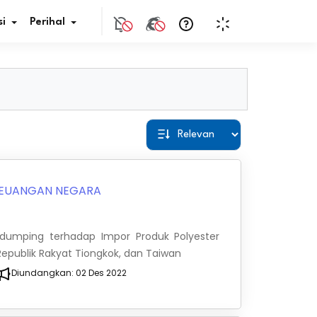
i
Perihal
if Bunga
s Pajak
ita
EUANGAN NEGARA
nal HKN
dumping terhadap Impor Produk Polyester
tistik
, Republik Rakyat Tiongkok, dan Taiwan
Diundangkan:
02 Des 2022
nghargaan JDIH