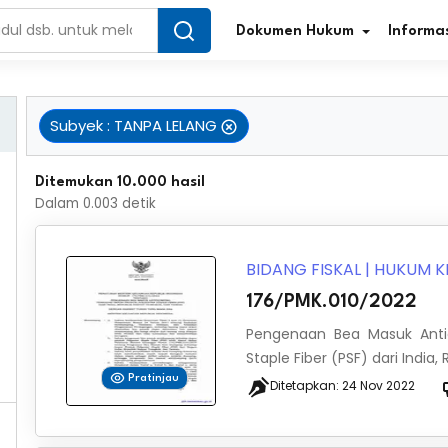
Dokumen Hukum
Informas
Subyek
:
TANPA LELANG
Infografis Regulasi
Tar
Ditemukan 10.000 hasil
Dalam
0.003
detik
Simplifikasi Regulasi
Kur
Direktori Regulasi
Ber
BIDANG FISKAL
|
HUKUM K
176/PMK.010/2022
Program Perencanaan
Jur
Pengenaan Bea Masuk Anti
Penelitian/Pengkajian Hukum
Sta
Staple Fiber (PSF) dari India
Pratinjau
Ditetapkan:
24 Nov 2022
Video Sosialisasi
Pe
Kamus Hukum