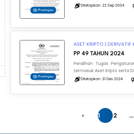
Ditetapkan:
22 Sep 2004
Pratinjau
ASET KRIPTO
|
DERIVATIF
PP 49 TAHUN 2024
Peralihan Tugas Pengatur
termasuk Aset Kripto serta 
Pratinjau
Ditetapkan:
31 Des 2024
1
2
...