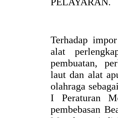
PELAYARAN.
Terhadap impor
alat perlengk
pembuatan, per
laut dan alat ap
olahraga sebaga
I Peraturan Me
pembebasan Bea