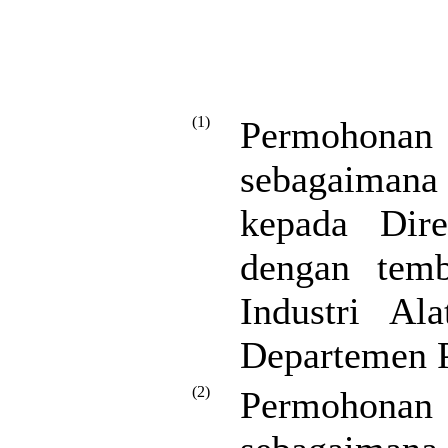
(1)
Permohon
sebagaimana 
kepada Dir
dengan temb
Industri Al
Departemen P
(2)
Permohon