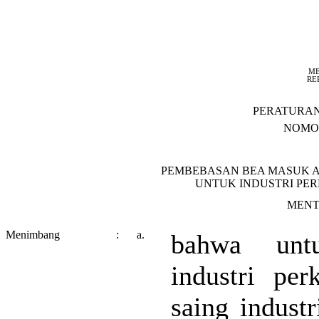
ME
RE
PERATURA
NOMOR
PEMBEBASAN BEA MASUK 
UNTUK INDUSTRI PE
MENT
Menimbang
:
a.
bahwa unt
industri pe
saing industr