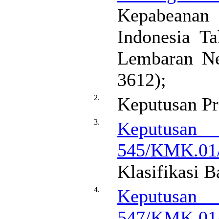
Kepabeanan
Indonesia T
Lembaran Ne
3612);
2.
Keputusan Pr
3.
Keputusan
545/KMK.01
Klasifikasi 
4.
Keputusan
547/KMK.01