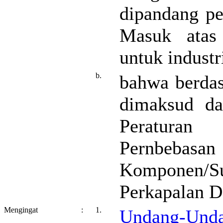
dipandang p
Masuk atas
untuk industr
b.
bahwa berda
dimaksud da
Peraturan
Pernbebas
Komponen/
Perkapalan D
Mengingat
:
1.
Undang-Unda