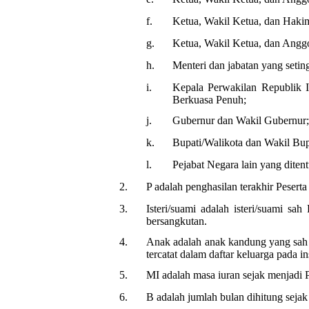
f.
Ketua, Wakil Ketua, dan Haki
g.
Ketua, Wakil Ketua, dan Anggo
h.
Menteri dan jabatan yang setin
i.
Kepala Perwakilan Republik I
Berkuasa Penuh;
j.
Gubernur dan Wakil Gubernur;
k.
Bupati/Walikota dan Wakil Bup
l.
Pejabat Negara lain yang dite
2.
P adalah penghasilan terakhir Pesert
3.
Isteri/suami adalah isteri/suami sa
bersangkutan.
4.
Anak adalah anak kandung yang sah 
tercatat dalam daftar keluarga pada i
5.
MI adalah masa iuran sejak menjadi P
6.
B adalah jumlah bulan dihitung sejak