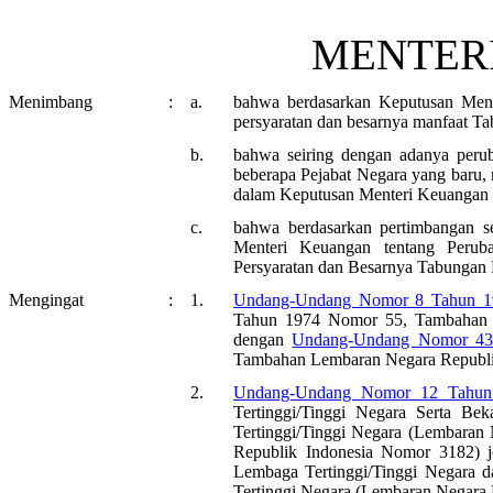
MENTER
Menimbang
:
a.
bahwa berdasarkan Keputusan Men
persyaratan dan besarnya manfaat T
b.
bahwa seiring dengan adanya peru
beberapa Pejabat Negara yang baru,
dalam Keputusan Menteri Keuangan
c.
bahwa berdasarkan pertimbangan s
Menteri Keuangan tentang Peru
Persyaratan dan Besarnya Tabungan 
Mengingat
:
1.
Undang-Undang Nomor 8 Tahun 1
Tahun 1974 Nomor 55, Tambahan L
dengan
Undang-Undang Nomor 43
Tambahan Lembaran Negara Republi
2.
Undang-Undang Nomor 12 Tahun
Tertinggi/Tinggi Negara Serta B
Tertinggi/Tinggi Negara (Lembara
Republik Indonesia Nomor 3182) 
Lembaga Tertinggi/Tinggi Negara
Tertinggi Negara (Lembaran Negara