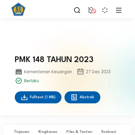
PMK 148 TAHUN 2023
Kementerian Keuangan
27 Des 2023
Berlaku
Fulltext
(1 MB)
Abstrak
Tinjauan
Ringkasan
Files & Tautan
Evaluasi
✨ Ta