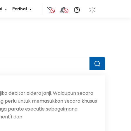
i
Perihal
if Bunga
s Pajak
ita
nal HKN
ka debitor cidera janji. Walaupun secara
ng perlu untuk memasukkan secara khusus
tistik
aga parate executie sebagaimana
nghargaan JDIH
ment) dan