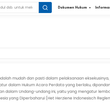
Dokumen Hukum
Informas
Infografis Regulasi
Tar
Simplifikasi Regulasi
Kur
Direktori Regulasi
Ber
Program Perencanaan
Jur
dalah mudah dan pasti dalam pelaksanaan eksekusinya, ji
iatur dalam Hukum Acara Perdata yang berlaku, dipanda
Penelitian/Pengkajian Hukum
Sta
an dalam Undang-undang ini, yaitu yang mengatur lemb
Video Sosialisasi
Pe
sia yang Diperbaharui (Het Herziene Indonesisch Regle
Kamus Hukum