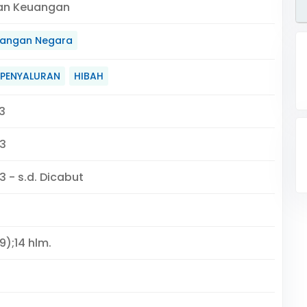
an Keuangan
angan Negara
PENYALURAN
HIBAH
3
3
3 - s.d. Dicabut
9);14 hlm.