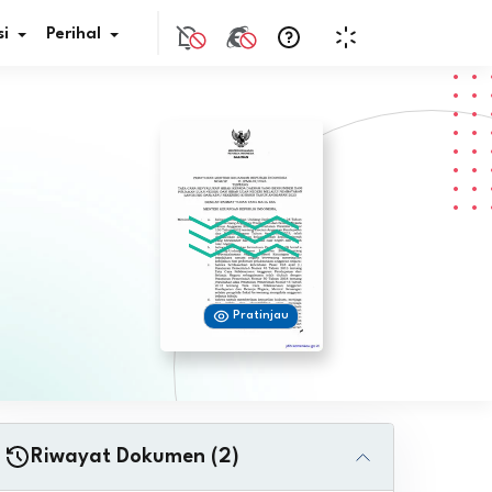
i
Perihal
if Bunga
s Pajak
ita
Pratinjau
nal HKN
tistik
nghargaan JDIH
Riwayat Dokumen (2)