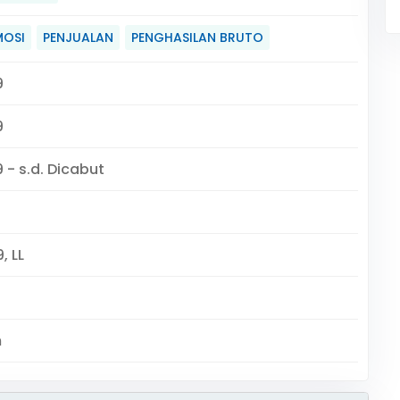
MOSI
PENJUALAN
PENGHASILAN BRUTO
9
9
 - s.d. Dicabut
, LL
m