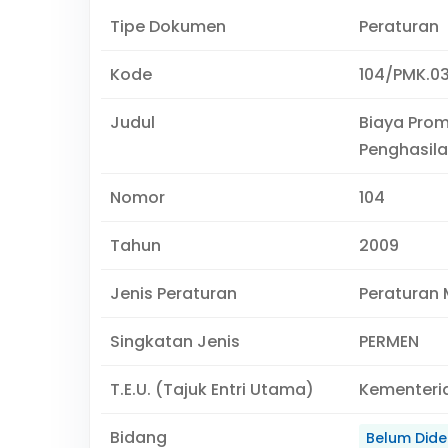
Tipe Dokumen
Peraturan
Kode
104/PMK.0
Judul
Biaya Prom
Penghasila
Nomor
104
Tahun
2009
Jenis Peraturan
Peraturan 
Singkatan Jenis
PERMEN
T.E.U. (Tajuk Entri Utama)
Kementeri
Bidang
Belum Didef