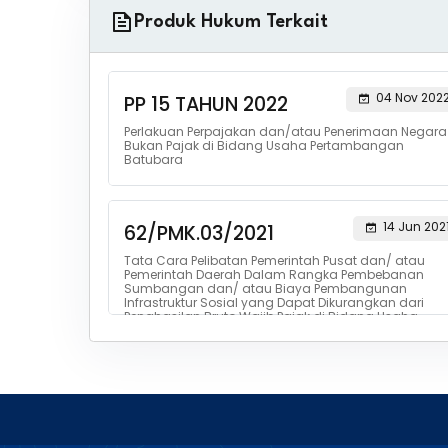
Produk Hukum Terkait
04 Nov 202
PP 15 TAHUN 2022
Perlakuan Perpajakan dan/atau Penerimaan Negara
Bukan Pajak di Bidang Usaha Pertambangan
Batubara
14 Jun 202
62/PMK.03/2021
Tata Cara Pelibatan Pemerintah Pusat dan/ atau
Pemerintah Daerah Dalam Rangka Pembebanan
Sumbangan dan/ atau Biaya Pembangunan
Infrastruktur Sosial yang Dapat Dikurangkan dari
Penghasilan Bruto Wajib Pajak di Bidang Usaha
Pertambangan Mineral