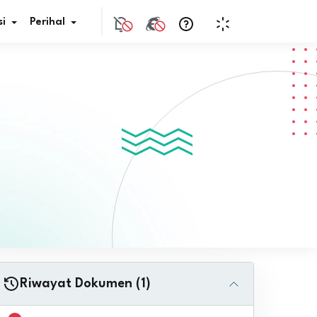
i
Perihal
if Bunga
s Pajak
ita
nal HKN
tistik
nghargaan JDIH
Riwayat Dokumen (1)