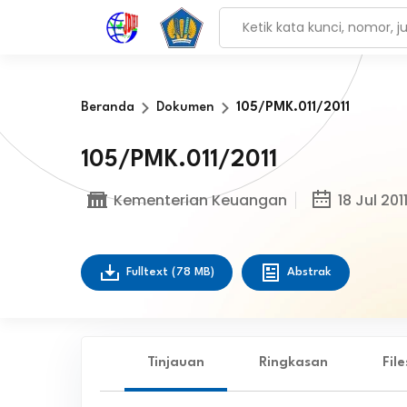
Beranda
Dokumen
105/PMK.011/2011
105/PMK.011/2011
Kementerian Keuangan
18 Jul 201
Fulltext
(78 MB)
Abstrak
Tinjauan
Ringkasan
Fil