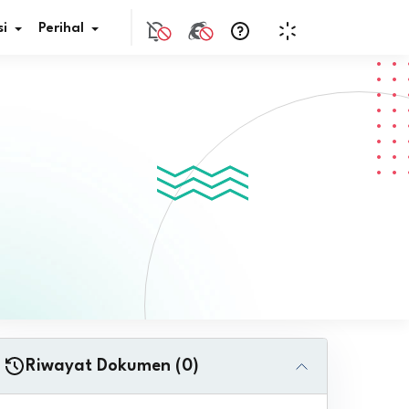
i
Perihal
if Bunga
s Pajak
ita
nal HKN
tistik
nghargaan JDIH
Riwayat Dokumen (0)