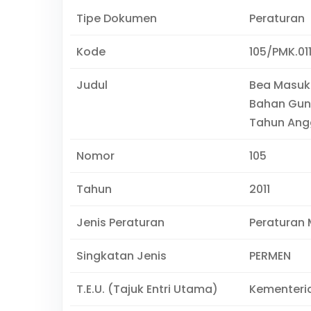
Tipe Dokumen
Peraturan
Kode
105/PMK.011
Judul
Bea Masuk
Bahan Guna
Tahun Angg
Nomor
105
Tahun
2011
Jenis Peraturan
Peraturan 
Singkatan Jenis
PERMEN
T.E.U. (Tajuk Entri Utama)
Kementeri