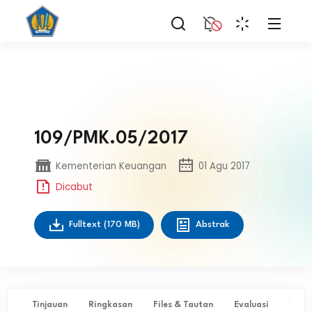
109/PMK.05/2017
Kementerian Keuangan
01 Agu 2017
Dicabut
Fulltext
(170 MB)
Abstrak
Tinjauan
Ringkasan
Files & Tautan
Evaluasi
✨ Ta