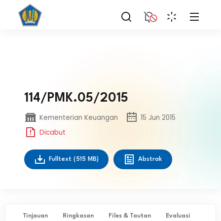
114/PMK.05/2015
Kementerian Keuangan
15 Jun 2015
Dicabut
Fulltext
(515 MB)
Abstrak
Tinjauan
Ringkasan
Files & Tautan
Evaluasi
✨ Ta