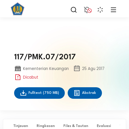
117/PMK.07/2017
Kementerian Keuangan
25 Agu 2017
Dicabut
Fulltext
(750 MB)
Abstrak
Tinjauan
Ringkasan
Files & Tautan
Evaluasi
✨ Ta