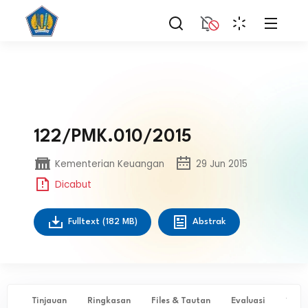
122/PMK.010/2015
Kementerian Keuangan
29 Jun 2015
Dicabut
Fulltext
(182 MB)
Abstrak
Tinjauan
Ringkasan
Files & Tautan
Evaluasi
✨ Ta