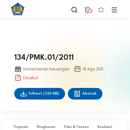
134/PMK.01/2011
Kementerian Keuangan
18 Agu 2011
Dicabut
Fulltext
(325 MB)
Abstrak
Tinjauan
Ringkasan
Files & Tautan
Evaluasi
✨ Ta