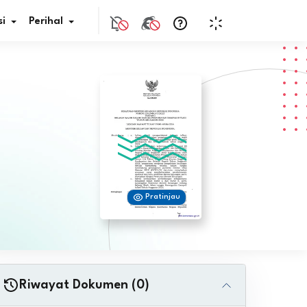
i
Perihal
if Bunga
s Pajak
ita
Pratinjau
nal HKN
tistik
nghargaan JDIH
Riwayat Dokumen (0)