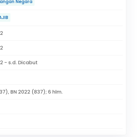
angan Negara
AJIB
22
22
2 - s.d. Dicabut
37), BN 2022 (837); 6 hlm.