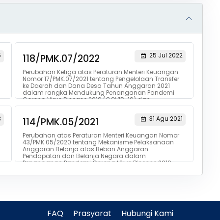
5
25 Jul 2022
118/PMK.07/2022
Perubahan Ketiga atas Peraturan Menteri Keuangan
Nomor 17/PMK.07/2021 tentang Pengelolaan Transfer
ke Daerah dan Dana Desa Tahun Anggaran 2021
dalam rangka Mendukung Penanganan Pandemi
Corona Virus Disease 2019 (COVID-19) dan
Dampaknya
3
31 Agu 2021
114/PMK.05/2021
Perubahan atas Peraturan Menteri Keuangan Nomor
43/PMK.05/2020 tentang Mekanisme Pelaksanaan
Anggaran Belanja atas Beban Anggaran
Pendapatan dan Belanja Negara dalam
Penanganan Pandemi Corona Virus Disease 2019
FAQ
Prasyarat
Hubungi Kami