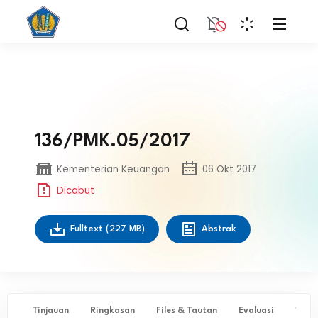
136/PMK.05/2017
Kementerian Keuangan
06 Okt 2017
Dicabut
Fulltext
(227 MB)
Abstrak
Tinjauan
Ringkasan
Files & Tautan
Evaluasi
✨ Ta