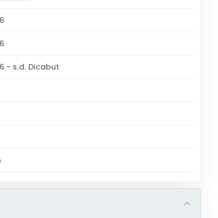
6
6
6 - s.d. Dicabut
m