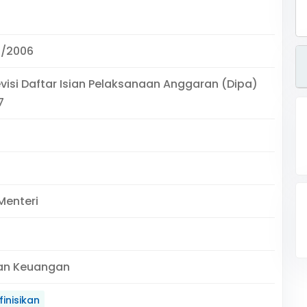
2/2006
visi Daftar Isian Pelaksanaan Anggaran (Dipa)
7
Menteri
an Keuangan
inisikan