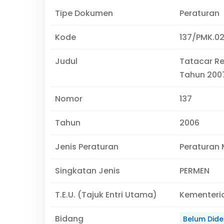
Tipe Dokumen
Peraturan
Kode
137/PMK.0
Judul
Tatacar Re
Tahun 200
Nomor
137
Tahun
2006
Jenis Peraturan
Peraturan 
Singkatan Jenis
PERMEN
T.E.U. (Tajuk Entri Utama)
Kementeri
Bidang
Belum Didef