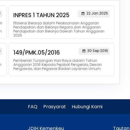
8
22 Jan 2025
INPRES 1 TAHUN 2025
am
Efisiensi Beianja dalam Peiaksanaan Anggaran
Pendapatan dan Belanja Negara dan Anggaran
h
Pendapatan dan Belanja Daerah Tahun Anggaran
2025
5
30 Sep 2016
149/PMK.05/2016
Pemberian Tunjangan Hari Raya dalam Tahun
n
Anggaran 2016 Kepada Pejabat Pengelola, Dewan
Pengawas, dan Pegawai Badan Layanan Umum.
FAQ
Prasyarat
Hubungi Kami
JDIH Kemenkeu
Tautan