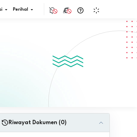
i
Perihal
if Bunga
s Pajak
ita
nal HKN
tistik
nghargaan JDIH
Riwayat Dokumen (0)