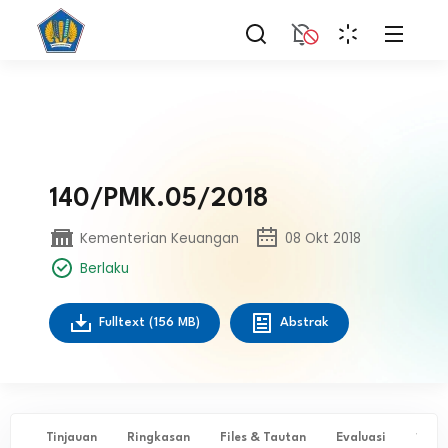
140/PMK.05/2018
Kementerian Keuangan
08 Okt 2018
Berlaku
Fulltext
(156 MB)
Abstrak
Tinjauan
Ringkasan
Files & Tautan
Evaluasi
✨ Ta