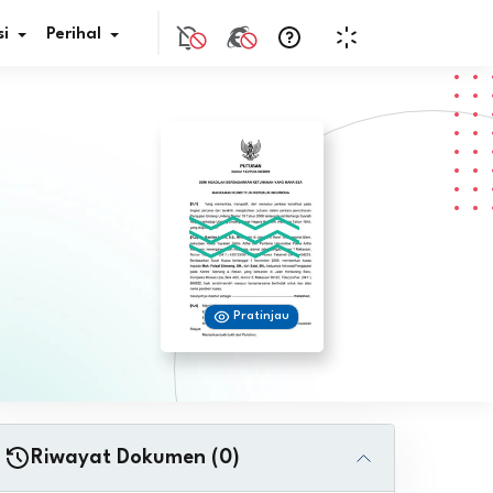
i
Perihal
if Bunga
s Pajak
ita
Pratinjau
nal HKN
tistik
nghargaan JDIH
Riwayat Dokumen (0)