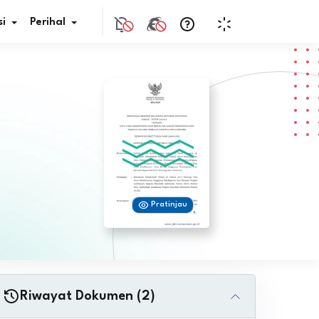
i
Perihal
if Bunga
s Pajak
ita
Pratinjau
nal HKN
tistik
nghargaan JDIH
Riwayat Dokumen (2)