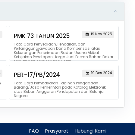
5
19 Nov 2025
PMK 73 TAHUN 2025
Tata Cara Penyediaan, Pencairan, dan
Pertanggungjawaban Dana Kompensasi atas
Kekurangan Penerimaan Badan Usaha Akibat
Kebijakan Penetapan Harga Jual Eceran Bahan Bakar
Minyak dan Tarif Tenaga Listrik
4
19 Des 2024
PER-17/PB/2024
n
Tata Cara Pembayaran Tagihan Pengadaan
Barang/Jasa Pemerintah pada Katalog Elektronik
atas Beban Anggaran Pendapatan dan Belanja
Negara
FAQ
Prasyarat
Hubungi Kami