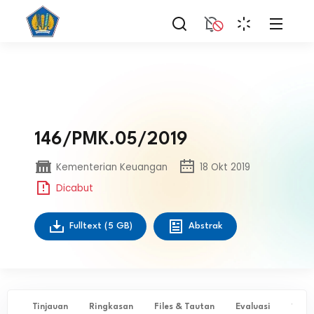
146/PMK.05/2019
Kementerian Keuangan
18 Okt 2019
Dicabut
Fulltext
(5 GB)
Abstrak
Tinjauan
Ringkasan
Files & Tautan
Evaluasi
✨ Ta