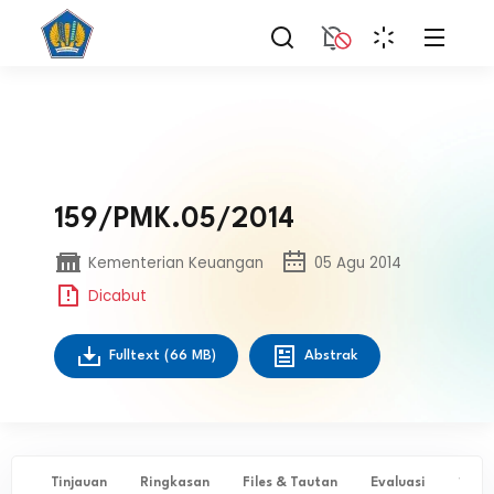
159/PMK.05/2014
Kementerian Keuangan
05 Agu 2014
Dicabut
Fulltext
(66 MB)
Abstrak
Tinjauan
Ringkasan
Files & Tautan
Evaluasi
✨ Ta